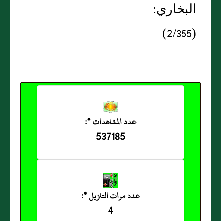
البخاري:
(2/355)
عدد المشاهدات *:
537185
عدد مرات التنزيل *:
4