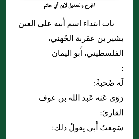
الجرح والتعديل لإبن أبي حاتم
باب ابتداء اسم أَبيه على العين
بشير بن عقربة الجُهني،
الفلسطيني، أَبو اليمان
:
لَه صُحبةٌ:
رَوَى عَنه عَبد الله بن عوف
القارئ:
سَمِعتُ أَبي يقولُ ذلك: