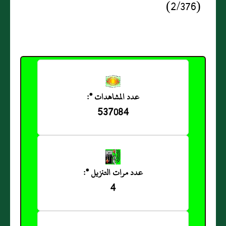
(2/376)
عدد المشاهدات *:
537084
عدد مرات التنزيل *:
4