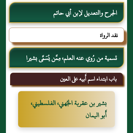
الجرح والتعديل لإبن أبي حاتم
نقد الرواة
تسمية من رُوي عنه العلم، مِمَّن يُسَمَّى بشيرا
باب ابتداء اسم أَبيه على العين
بشير بن عقربة الجُهني، الفلسطيني،
أَبو اليمان