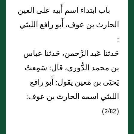
باب ابتداء اسم أَبيه على العين
الحارث بن عوف، أَبو رافع الليثي
:
حَدثنا عَبد الرَّحمن، حَدثنا عباس
بن محمد الدُّوري، قال: سَمِعتُ
يَحيَى بن مَعين يقول: أَبو رافع
الليثي اسمه الحارث بن عوف:
(3/82)