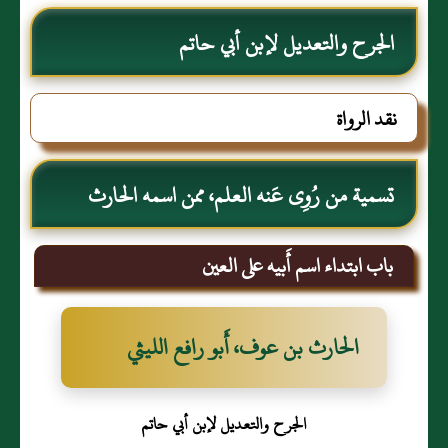
الجرح والتعديل لإبن أبي حاتم
نقد الرواة
تسمية من رُوِى عَنه العلم، ممن اسمه الحارث
باب ابتداء اسم أَبيه على العين
الحارث بن عوف، أَبو رافع الليثي
الجرح والتعديل لإبن أبي حاتم