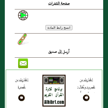
صفحة الشفرات
أرسل إلى صديق
الحارث بن
الحارث بن
عَمرو، ويُقال:
عُميرة
ابن عُمير، أَبو
وهب