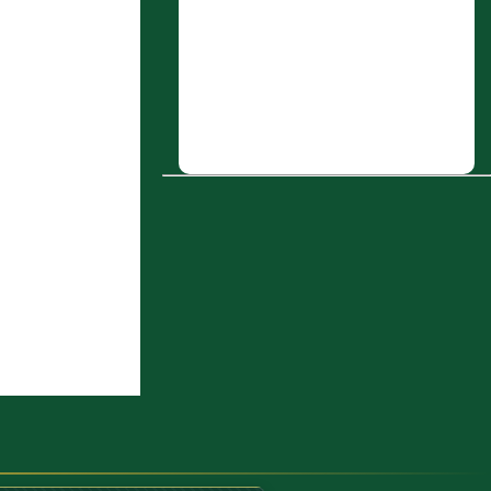
3 : وَذَكَرَ مَالِكٌ أَيْضًا فِي هَذَا الْبَابِ عَنْ
هِشَامِ بْنِ عُرْوَةَ عَنْ أَبِيهِ أَنَّ
رَسُولَ اللَّهِ صَلَّى اللَّهُ عَلَيْهِ وَسَلَّمَ خَرَجَ فِي
مَرَضِهِ (فَأَتَى) فَوَجَدَ أَبَا بَكْرٍ وَهُوَ قَائِمٌ
يُصَلِّي بِالنَّاسِ فَاسْتَأْخَرَ أَبُو بَكْرٍ فَأَشَارَ إِلَيْهِ
رَسُولُ اللَّهِ صَلَّى اللَّهُ (...)
4 : باب التدبير
5 : إِبراهيم بن حميد الرؤاسي كوفي
6 : عبيدة بن عَمرو الكلابي
7 : دينار
8 : أَحمد بن عبدة الضبي بصري، وهو ابن
عبدة بن مُوسَى