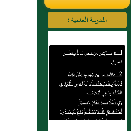
النووي رحمهم الله تعالى
المدرسة العلمية :
1 : عَبد الرَّحمن بن العريان أَبو الحسن
الحارثي
2 : مالك عن بن شِهَابٍ مِثْلَ ذَلِكَ
قَالَ أَبُو عُمَرَ هَذَا الْبَابُ يَقْتَضِي الْقَوْلَ فِي
الْقُبْلَةِ وَسَائِرِ الْمُلَامَسَةِ
وَفِي الْمُلَامَسَةِ مَعَانٍ وَمَسَائِلُ
أَحَدُهَا هَلِ الْمُلَامَسَةُ الْجِمَاعُ أَوْ مَا دُونَ
الْجِمَاعِ مِمَّا يُجَانِسُ الْجِمَاعَ مِثْلَ الْقُبْلَةِ
وَشَبَهِهَا ثُمَّ هَلْ هِيَ (...)