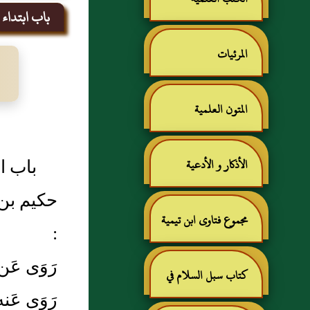
باب ابتداء ا
المرئيات
المتون العلمية
باب اب
الأذكار و الأدعية
حكيم بن
مجموع فتاوى ابن تيمية
:
رَوَى عَن
كتاب سبل السلام في
رَوَى عَ