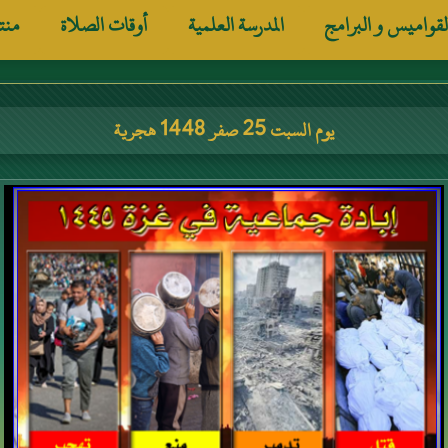
لقواميس و البرامج
المدرسة العلمية
أوقات الصلاة
منت
يوم السبت 25 صفر 1448 هجرية