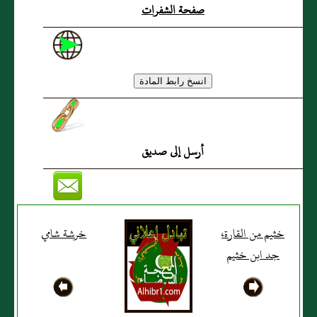
صفحة الشفرات
أرسل إلى صديق
خثيم من القارة،
خرشة شامي
جد ابن خثيم