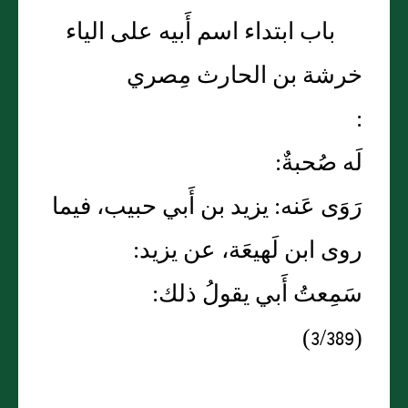
باب ابتداء اسم أَبيه على الياء
خرشة بن الحارث مِصري
:
لَه صُحبةٌ:
رَوَى عَنه: يزيد بن أَبي حبيب، فيما
روى ابن لَهيعَة، عن يزيد:
سَمِعتُ أَبي يقولُ ذلك:
(3/389)