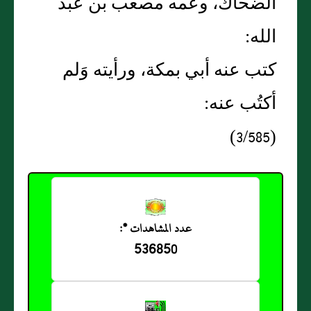
الضحاك، وعمه مصعب بن عَبد
الله:
كتب عنه أبي بمكة، ورأيته وَلم
أكتُب عنه:
(3/585)
عدد المشاهدات *:
536850