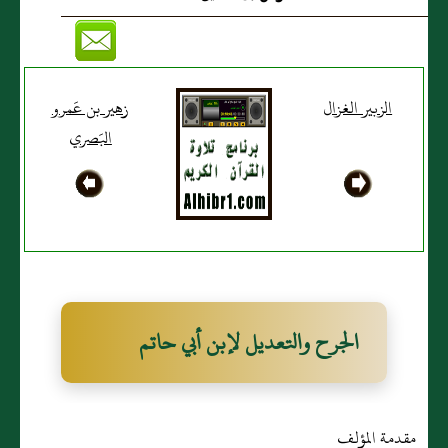
الزبير الغزال
زهير بن عَمرو
البَصري
الجرح والتعديل لإبن أبي حاتم
مقدمة المؤلف