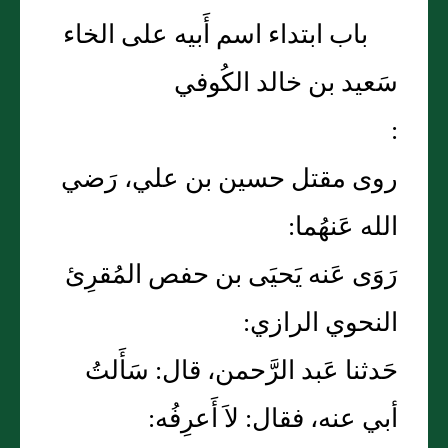
باب ابتداء اسم أَبيه على الخاء
سَعيد بن خالد الكُوفي
:
روى مقتل حسين بن علي، رَضي
الله عَنهُما:
رَوَى عَنه يَحيَى بن حفص المُقرِئ
النحوي الرازي:
حَدثنا عَبد الرَّحمن، قال: سَأَلتُ
أبي عنه، فقال: لاَ أَعرِفُه: