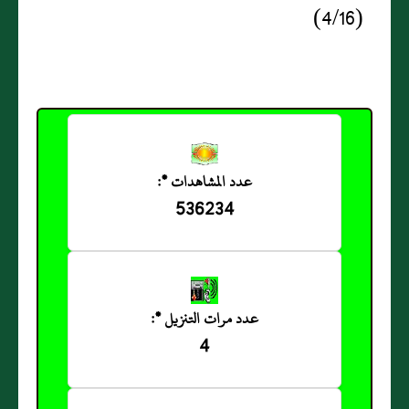
(4/16)
عدد المشاهدات *:
536234
عدد مرات التنزيل *:
4