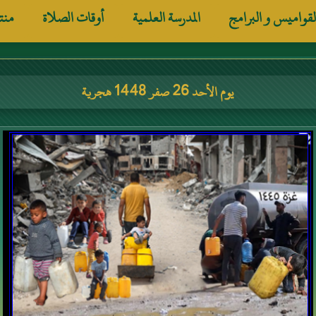
لقواميس و البرامج
المدرسة العلمية
أوقات الصلاة
منت
يوم الأحد 26 صفر 1448 هجرية