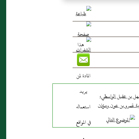
ل بن عقيل الواسطي،
بة عَمرو بن عون ومؤذن
مسجده