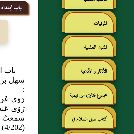
باب ابتداء ا
المرئيات
المتون العلمية
باب اب
الأذكار و الأدعية
سهل بن 
:
مجموع فتاوى ابن تيمية
رَوَى عَن
رَوَى عَ
سمعتُ أ
كتاب سبل السلام في
(4/202)