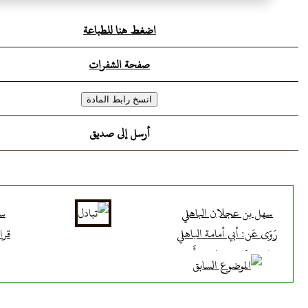
اضغط هنا للطباعة
صفحة الشفرات
أرسل إلى صديق
سهل بن عجلان الباهلي
سه
رَوَى عَن: أبي أمامة الباهلي
قرا
رَوَى عَنه: رجاء بن أَبي
سلمة