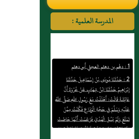
النووي رحمهم الله تعالى
المدرسة العلمية :
1 : دلهم بن دهثم العجلي أَبو دهثم
2 : حَدَّثَنَا مُوسَى بْنُ إِسْمَاعِيلَ حَدَّثَنَا
إِبْرَاهِيمُ حَدَّثَنَا ابْنُ شِهَابٍ عَنْ عُرْوَةَ أَنَّ
عَائِشَةَ قَالَتْ: أَهْلَلْتُ مَعَ رَسُولِ اللَّهِ صَلَّى اللَّهُ
عَلَيْهِ وَسَلَّمَ فِي حَجَّةِ الْوَدَاعِ فَكُنْتُ مِمَّنْ
تَمَتَّعَ وَلَمْ يَسُقْ الْهَدْيَ فَزَعَمَتْ أَنَّهَا حَاضَتْ
وَلَمْ تَطْهُرْ حَتَّى دَخَلَتْ لَيْلَةُ عَرَفَةَ فَقَالَتْ يَا
رَسُولَ اللَّهِ هَذِهِ لَيْلَةُ عَرَفَةَ وَإِنَّمَا كُنْتُ