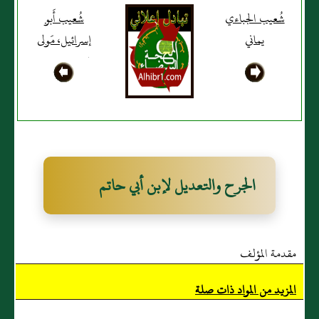
شُعيب الجباءي
شُعيب أَبو
يماني
إسرائيل، مَولى
بَني جشم بن
معاوية، بَصْريٌّ
الجرح والتعديل لإبن أبي حاتم
مقدمة المؤلف
المزيد من المواد ذات صلة