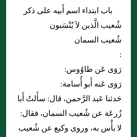
باب ابتداء اسم أَبيه على ذكر
شُعيب الَّذين لاَ يُنْسَبون
شُعيب السمان
:
رَوَى عَن طاوُوس:
رَوَى عَنه أَبو أُسامة:
حَدثنا عَبد الرَّحمن، قال: سأَلتُ أَبا
زُرعَة عن شُعيب السمان، فقال:
لا بأْس به، وروى وكيع عن شُعيب