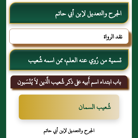
الجرح والتعديل لإبن أبي حاتم
نقد الرواة
تسمية من رُوي عنه العلم، ممن اسمه شُعيب
باب ابتداء اسم أَبيه على ذكر شُعيب الَّذين لاَ يُنْسَبون
شُعيب السمان
الجرح والتعديل لإبن أبي حاتم