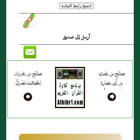
أرسل إلى صديق
صالح بن عَدي
صالح بن غزوان
بن أَبي عمارة
الخفاف، بَصْريٌّ
النميري، وأَبو
عمارة إسمه
عجلان