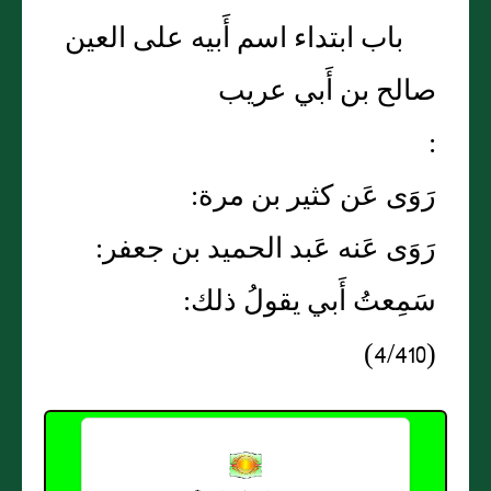
باب ابتداء اسم أَبيه على العين
صالح بن أَبي عريب
:
رَوَى عَن كثير بن مرة:
رَوَى عَنه عَبد الحميد بن جعفر:
سَمِعتُ أَبي يقولُ ذلك:
(4/410)