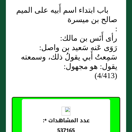
باب ابتداء اسم أَبيه على الميم
صالح بن ميسرة
:
رأى أَنَس بن مالك:
رَوَى عَنه سَعيد بن واصل:
سَمِعتُ أَبي يقولُ ذلك، وسمعته
يقول: هو مجهول:
(4/413)
عدد المشاهدات *:
537165