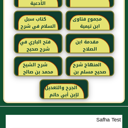
الأدعية
مجموع فتاوى
كتاب سبل
ابن تيمية
السلام في شرح
بلوغ المرام للإمام
الصنعاني رحمه
مقدمة ابن
فتح الباري في
الله
الصلاح
شرح صحيح
البخاري للحافظ
ابن حجر
المنهاج شرح
شرح الشيخ
العسقلاني
صحيح مسلم بن
محمد بن صالح
الحجاج
العثيمين لكتاب
رياض الصالحين
الجرح والتعديل
للإمام النووي
لإبن أبي حاتم
رحمهم الله تعالى
Safha Test