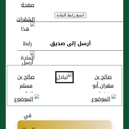
أرسل إلى صديق
صالح بن
صالح بن
مهران أَبو
مسلم
سُفيان
البكري
الأصبهاني