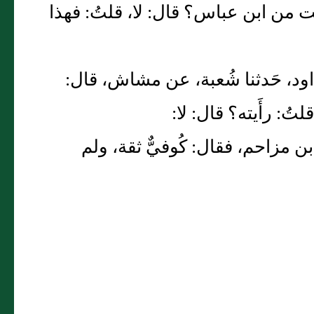
من ابن عباس؟ قال: لا، قلتُ: فهذا
بو داود، حَدثنا شُعبة، عن مشاش، قال:
: رأَيته؟ قال: لا:
 بن مزاحم، فقال: كُوفيٌّ ثقة، ولم