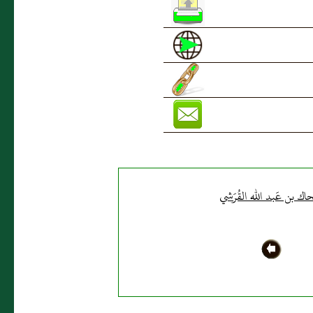
ك بن عَبد الله القُرَشي