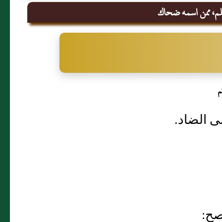
علم، ممن اسمه ضحاك
م
ى الضاد.