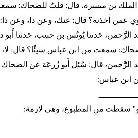
الملك بن ميسرة، قال: قلتُ للضحاك: سمعت 
ي عمن أخذته؟ قال: عنك، وعن ذا، وعن ذا:
بد الرَّحمن، حَدثنا يُونُس بن حبيب، حَدثنا أَ
اك: سمعت من ابن عباس شيئًا؟ قال: لا، قلتُ
بد الرَّحمن، قال: سُئِل أَبو زُرعَة عن الضحاك
 ابن عباس:
_________