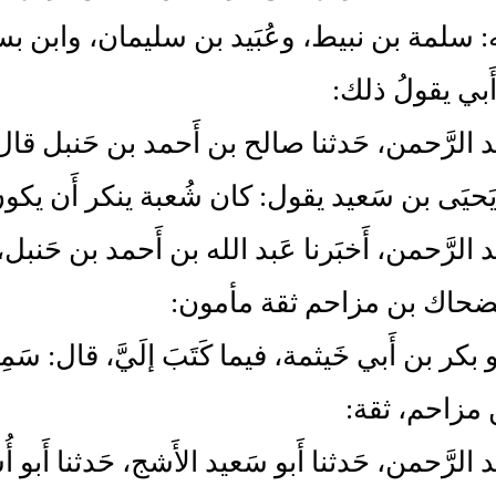
نه: سلمة بن نبيط، وعُبَيد بن سليمان، وابن ب
َبي يقولُ ذلك:
بد الرَّحمن، حَدثنا صالح بن أَحمد بن حَنبل قال
يَحيَى بن سَعيد يقول: كان شُعبة ينكر أَن 
د الرَّحمن، أَخبَرنا عَبد الله بن أَحمد بن حَنبل، 
ضحاك بن مزاحم ثقة مأمون:
أَبو بكر بن أَبي خَيثمة، فيما كَتَبَ إلَيَّ، قال
ن مزاحم، ثقة:
بد الرَّحمن، حَدثنا أَبو سَعيد الأَشج، حَدثنا أ