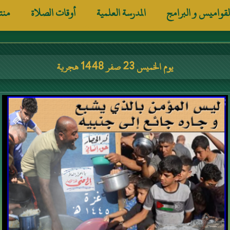
لقواميس و البرامج
المدرسة العلمية
أوقات الصلاة
منت
يوم الخميس 23 صفر 1448 هجرية