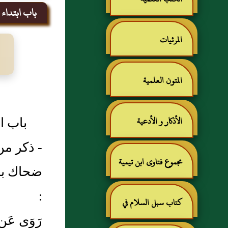
باب ابتداء 
المرئيات
المتون العلمية
باب ا
الأذكار و الأدعية
- ذكر م
مجموع فتاوى ابن تيمية
ضحاك بن 
:
كتاب سبل السلام في
رَوَى عَن أبي