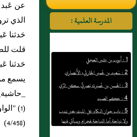
عن عَبد 
النووي رحمهم الله تعالى
الذي ترو
المدرسة العلمية :
حَدثنا عَ
1 : أَيوب بن بشير العجلي
قلت للضح
2 : سَعيد بن عُمير الحَارثي، الأَنصاري
حَدثنا عَ
3 : الحسن بن عُميرة، بَصريٌّ سكن الرَّي
يسمع من
4 : حكم الصيد
_حاشية_
5 : باب جواز البكاء على الميت بغير ندب
(1) "الواو" سقطت من المطبوع، وهي لازمة:
ولا نياحة أما النياحة فحرام وسيأتي فيها
باب في كتاب النهي إن شاء الله تعالى وأما
(4/458)
البكاء فجاءت أحاديث كثيرة بالنهي عنه