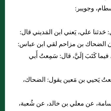
سطام، وجويبر:
: حَدثنا علي، يَعني ابن المَديني قال:
يكون الضحاك بن مزاحم لقي ابن عباس:
فيما كَتَبَ إلَيَّ، قال: سَمِعتُ أَبي
: سَمِعتُ يَحيي بن مَعين يقول: الضحاك،
َبو أُسامة، عن معلي بن خالد، عن شُعبة،