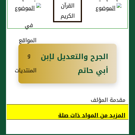
أَبي أُمية
واسم أَبي
أَبو عَمرو
أَوْفَى
البصري
علقمة
الأَسلَمي
كنيته أَبو
معاوية
الجرح والتعديل لإبن
أبي حاتم
مقدمة المؤلف
المزيد من المواد ذات صلة