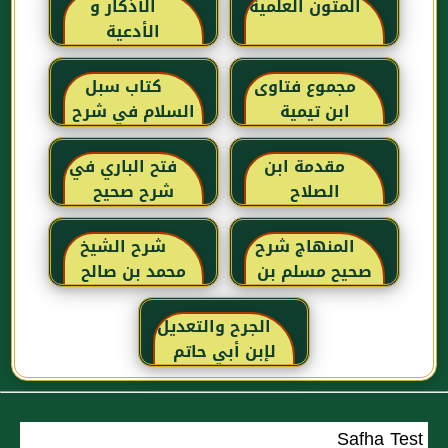
المتون العلمية
الأذكار و
الأدعية
مجموع فتاوى
كتاب سبل
ابن تيمية
السلام في شرح
بلوغ المرام للإمام
الصنعاني رحمه
مقدمة ابن
فتح الباري في
الله
الصلاح
شرح صحيح
البخاري للحافظ
ابن حجر
المنهاج شرح
شرح الشيخ
العسقلاني
صحيح مسلم بن
محمد بن صالح
الحجاج
العثيمين لكتاب
رياض الصالحين
الجرح والتعديل
للإمام النووي
لإبن أبي حاتم
رحمهم الله تعالى
Safha Test