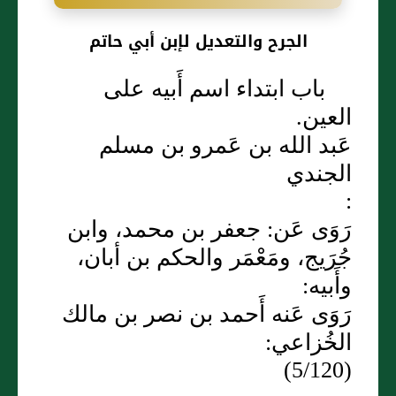
الجرح والتعديل لإبن أبي حاتم
باب ابتداء اسم أَبيه على
العين.
عَبد الله بن عَمرو بن مسلم
الجندي
:
رَوَى عَن: جعفر بن محمد، وابن
جُرَيج، ومَعْمَر والحكم بن أبان،
وأَبيه:
رَوَى عَنه أَحمد بن نصر بن مالك
الخُزاعي:
(5/120)