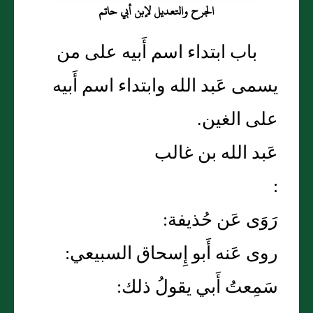
الجرح والتعديل لإبن أبي حاتم
باب ابتداء اسم أَبيه على من
يسمى عَبد الله وابتداء اسم أَبيه
على الغين.
عَبد الله بن غالب
:
رَوَى عَن حُذيفة:
روى عَنه أَبو إِسحاق السبيعي:
سَمِعتُ أَبي يقولُ ذلك: