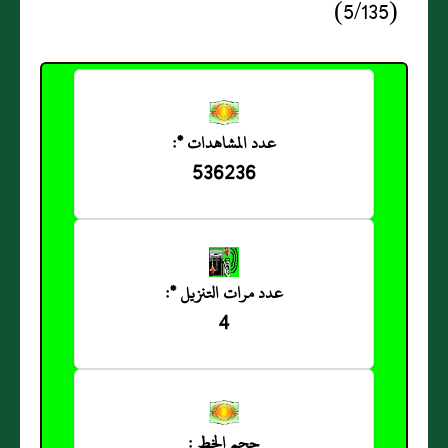
(5/135)
عدد المشاهدات *:
536236
عدد مرات التنزيل *:
4
حجم الخط :