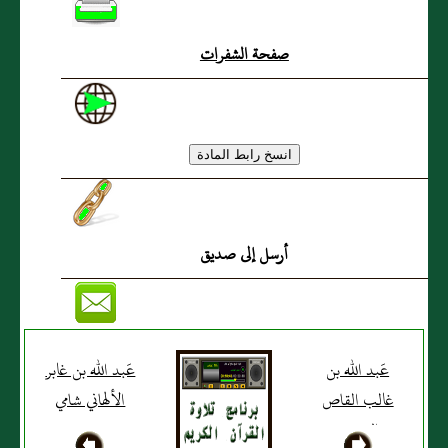
صفحة الشفرات
أرسل إلى صديق
عَبد الله بن
عَبد الله بن غابر
غالب القاص
الألهاني شامي
البصري