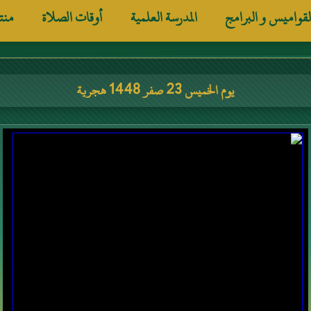
لقواميس و البرامج
المدرسة العلمية
أوقات الصلاة
منت
يوم الخميس 23 صفر 1448 هجرية