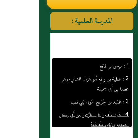
النووي رحمهم الله تعالى
المدرسة العلمية :
1 : موسى بن نَافع
2 : عطية بن رافع أَبو هزان الشامي، وهو
عطية بن أَبي جميلة
3 : عُبَيد بن جُرَيج، مَولى بَني تميم
4 : عَبد الله بن عَبد الرَّحمن بن أَبي بكر
الصديق، رَضي الله عَنهُ
5 : عَمرو بن حريث