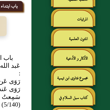
باب ابتداء ا
المرئيات
المتون العلمية
باب ا
الأذكار و الأدعية
عَبد الل
:
مجموع فتاوى ابن تيمية
رَوَى عَن
رَوَى عَ
سَمِعتُ أ
كتاب سبل السلام في
(5/140)