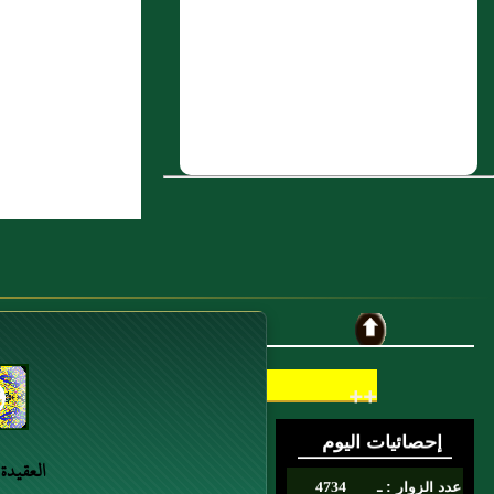
6 : إِبراهيم بن عَبد الله بن الحارث بن
حاطب الجمحي
7 : حسان بن أَبي وجزة، مولى لقريش
8 : نَافع بن عجير
9 : ميمون بن موسى المرإى، من امرئ
القيس، من مضر، بَصريٌّ
10 : ضمرة بن عَمرو بن كعب الجُهني، من
حلفاء بَني طريف بن الخزرج، بدري قتل
يوم أُحُد
++
العقيدة