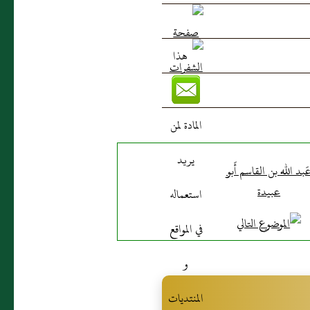
َبد الله بن القاسم أَبو
عبيدة