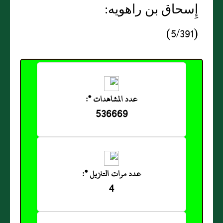
إِسحاق بن راهويه:
(5/391)
عدد المشاهدات *:
536669
عدد مرات التنزيل *:
4