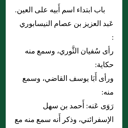
باب ابتداء اسم أَبيه على العين.
عَبد العزيز بن عصام النيسابوري
:
رأى سُفيان الثَّوري، وسمع منه
حكاية:
ورأى أَبَا يوسف القاضي، وسمع
منه:
رَوَى عَنه: أَحمد بن سهل
الإسفرائني، وذكر أَنه سمع منه مع