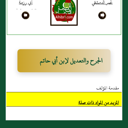
عُمر الدمشقي
أَبي رزمة
المَرْوَزي، مَولى
بَني يشكر أَبو
محمد، واسم أبي
رزمة غزوان
سمع ابن المبارك
الجرح والتعديل لإبن أبي حاتم
مقدمة المؤلف
المزيد من المواد ذات صلة