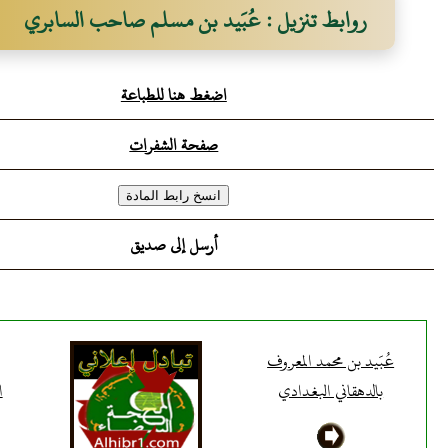
روابط تنزيل : عُبَيد بن مسلم صاحب السابري
اضغط هنا للطباعة
صفحة الشفرات
أرسل إلى صديق
عُبَيد بن محمد المعروف
بالدهقاني البغدادي
ا