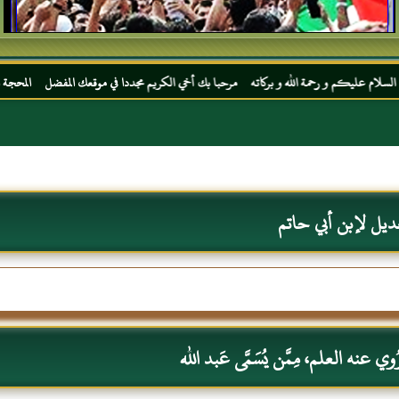
رحمة الله و بركاته مرحبا بك أخي الكريم مجددا في موقعك المفضل المحجة البيضاء موقع الحبر
ديل لإبن أبي حاتم
 عنه العلم، مِمَّن يُسَمَّى عَبد الله