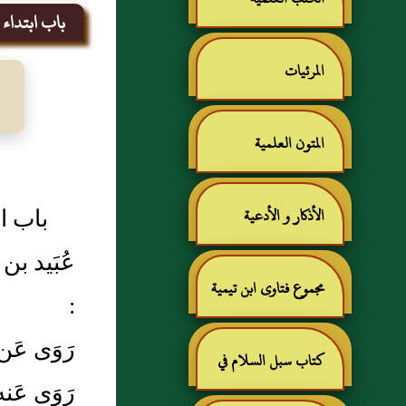
باب ابتداء ا
المرئيات
المتون العلمية
باب اب
الأذكار و الأدعية
عُبَيد 
مجموع فتاوى ابن تيمية
:
رَوَى عَن
كتاب سبل السلام في
رَوَى عَن