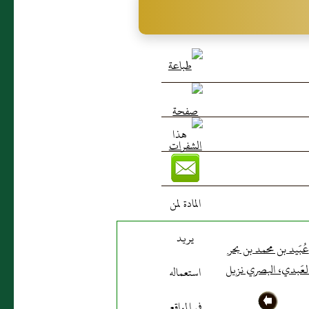
عُبَيد بن محمد بن بحر
لعَبدي، البصري نزيل
حمص