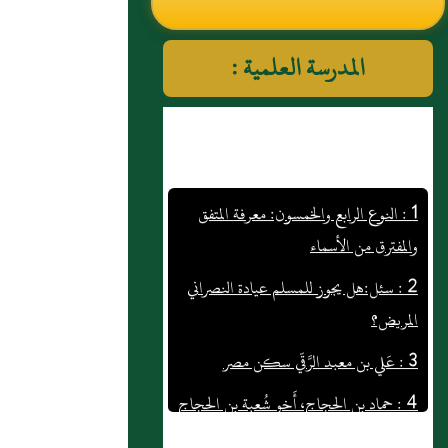
النووي رحمهم الله تعالى
المدرسة العلمية :
1 : النوع الرابع والخمسون‏:‏ معرفة المتفق
والمفترق من الأسماء
2 : سئل:هل يجوز للمسلم عيادة النصراني
المريض؟
3 : عَلي بن معبد الرَّقّي سكن مصر
4 : حماد بن الحجاج، أَخو شُعبة بن الحجاج
5 : مالك بن نُمَير الخُزاعي، الأزدي من أهل
البصرة، ولأَبيه صحبة