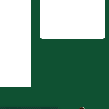
6 : سهل بن يوسف، أَبو عَبد الله الأنماطي
7 : فصل: الأقوال في القراءة خلف الإمام
8 : عَبد الله بن قيس أَبو خميصة الزبيدي
9 : عِمران بن النعمان
10 : عُبَيد الله بن مروان