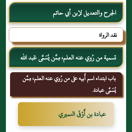
الجرح والتعديل لإبن أبي حاتم
نقد الرواة
تسمية من رُوي عنه العلم، مِمَّن يُسَمَّى عَبد الله
باب ابتداء اسم أَبيه على من رُوي عنه العلم، مِمَّن
يُسَمَّى عبادة.
عبادة بن أَوْفَى النميري