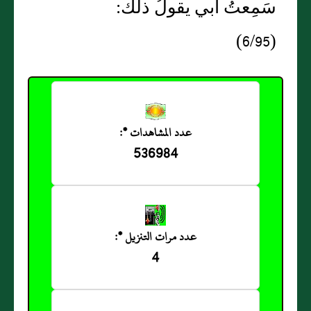
سَمِعتُ أَبي يقولُ ذلك:
(6/95)
عدد المشاهدات *:
536984
عدد مرات التنزيل *:
4