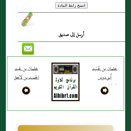
أرسل إلى صديق
عثمان بن عُبَيد
عثمان بن عَبد
أَبو دوس
الحميد بن لاحق
اليَحْصَبي حمصي