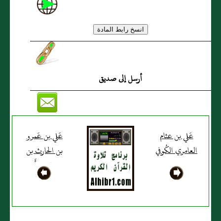
أرسل إلى صديق
عَلي بن عثام
عَلي بن عَمرو
العامري الكُوفي
بن الحارث بن
سهل بن أَبي
هبيرة الأَنصاري
البغدادي