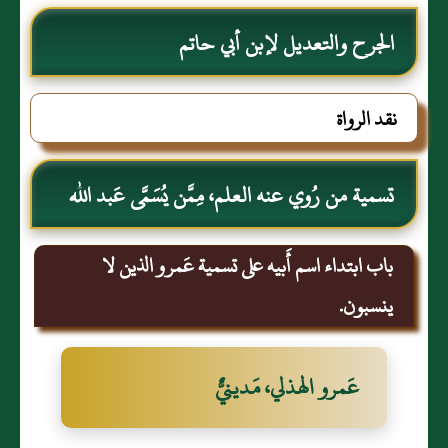
الجرح والتعديل لإبن أبي حاتم
نقد الرواة
تسمية من رُوي عنه العلم، مِمَّن يُسَمَّى عَبد الله
باب ابتداء اسم أَبيه على تسمية عَمرو الذين لا
ينسبون.
عَمرو الهذلي، مَدينيٌّ