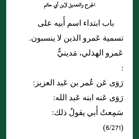
الجرح والتعديل لإبن أبي حاتم
باب ابتداء اسم أَبيه على
تسمية عَمرو الذين لا ينسبون.
عَمرو الهذلي، مَدينيٌّ
:
رَوَى عَن عُمر بن عَبد العزيز:
رَوَى عَنه ابنه عَبد الله:
سَمِعتُ أَبي يقولُ ذلك:
(6/271)