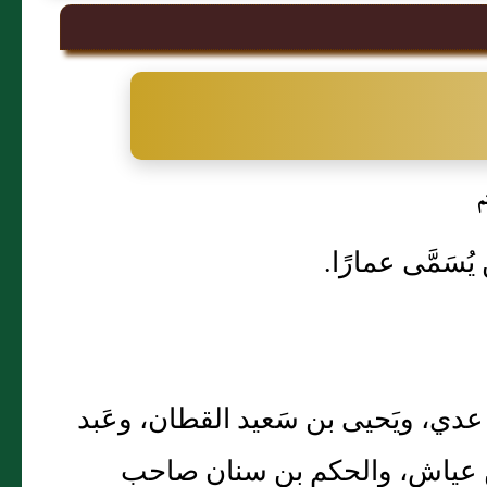
م
ُسَمَّى عمارًا.
بي عدي، ويَحيى بن سَعيد القطان، وعَبد
 بن عياش، والحكم بن سنان صاحب