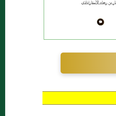
ر بن رجاء الإستاراباذى