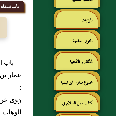
باب ابتداء ا
المرئيات
المتون العلمية
باب اب
الأذكار و الأدعية
عمار بن 
مجموع فتاوى ابن تيمية
:
رَوَى عَن
كتاب سبل السلام في
الوهاب ا