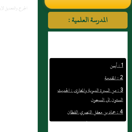
الجرح والتعديل لإب
النووي رحمهم الله تعالى
المدرسة العلمية :
1 : أيمن
2 : المقدمة
3 : من السيرة النبوية والمغازى : الحديث
الستون الى السبعون
4 : حماد بن معقل البَصري القطان
5 : خالد بن صفوان، كُوفيٌّ
6 : صالح العَبدي