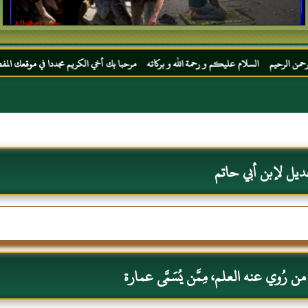
لام عليكم و رحمة الله و بركاته مرحبا بك أخي الكريم مجددا في موقعك المفضل المحجة البيضا
ديل لإبن أبي حاتم
 رُوي عنه العلم، مِمَّن يُسَمَّى عمارة