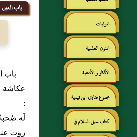
باب العين
المرئيات
المتون العلمية
باب ا
الأذكار و الأدعية
عكاشة ب
مجموع فتاوى ابن تيمية
:
لَه صُحبةٌ
كتاب سبل السلام في
روت عنه