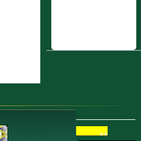
شُعْبَةُ عَنْ زُبَيْدٍ قَالَ: سَأَلْتُ أَبَا وَائِلٍ عَنْ
الْمُرْجِئَةِ فَقَالَ: حَدَّثَنِي عَبْدُ اللَّهِ أَنَّ النَّبِيَّ
صلى الله عليه وسلم قَالَ: "سِبَابُ الْمُسْلِمِ
فُسُوقٌ وَقِتَالُهُ كُفْرٌ"
7 : محمد بن عَمرو أَبو غسان زنيج الرازي،
وهو ابن عَمرو بن بكر ابن الحبحاب
التَّميمي صاحب الطيالسة
8 : محمد بن موسى بن سالم القاشاني
المُقرِئ
9 : ميمون بن زيد أَبو إِبراهيم السقاء،
بَصريٌّ
10 : باب في تواضع ابن عُيَينة وذمه نفسه
++