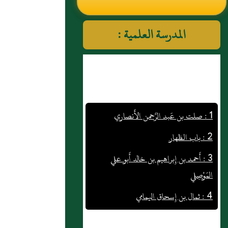
النووي رحمهم الله تعالى
المدرسة العلمية :
1 : صلت بن عَبد الرَّحمن الأَنصاري
2 : باب الظهار
3 : أَحمد بن إِبراهيم بن خالد أَبو علي
المَوْصِلي
4 : ثمال بن إِسحاق اليمامي
5 : معاذ بن خالد العسقلاني
6 : حَدَّثَنَا مُحَمَّدُ بْنُ عَرْعَرَةَ قَالَ حَدَّثَنَا