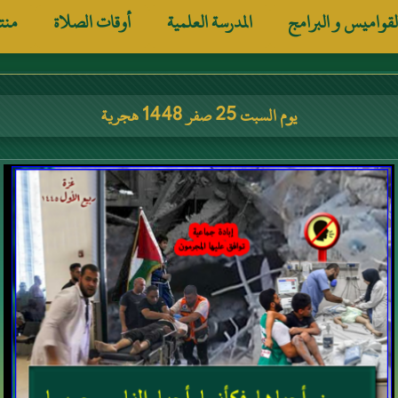
لقواميس و البرامج
المدرسة العلمية
أوقات الصلاة
منت
يوم السبت 25 صفر 1448 هجرية