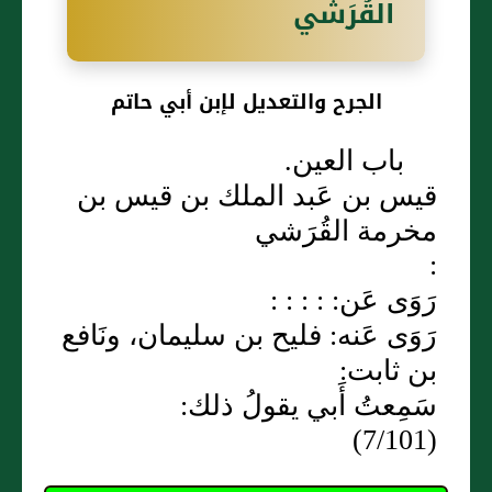
القُرَشي
الجرح والتعديل لإبن أبي حاتم
باب العين.
قيس بن عَبد الملك بن قيس بن
مخرمة القُرَشي
:
رَوَى عَن: : : : :
رَوَى عَنه: فليح بن سليمان، ونَافع
بن ثابت:
سَمِعتُ أَبي يقولُ ذلك:
(7/101)