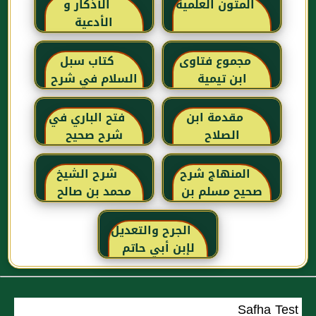
المتون العلمية
الأذكار و
الأدعية
مجموع فتاوى
كتاب سبل
ابن تيمية
السلام في شرح
بلوغ المرام للإمام
الصنعاني رحمه
مقدمة ابن
فتح الباري في
الله
الصلاح
شرح صحيح
البخاري للحافظ
ابن حجر
المنهاج شرح
شرح الشيخ
العسقلاني
صحيح مسلم بن
محمد بن صالح
الحجاج
العثيمين لكتاب
رياض الصالحين
الجرح والتعديل
للإمام النووي
لإبن أبي حاتم
رحمهم الله تعالى
Safha Test