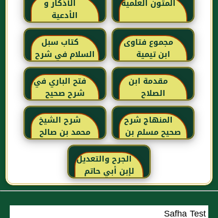
المتون العلمية
الأذكار و
الأدعية
مجموع فتاوى
كتاب سبل
ابن تيمية
السلام في شرح
بلوغ المرام للإمام
الصنعاني رحمه
مقدمة ابن
فتح الباري في
الله
الصلاح
شرح صحيح
البخاري للحافظ
ابن حجر
المنهاج شرح
شرح الشيخ
العسقلاني
صحيح مسلم بن
محمد بن صالح
الحجاج
العثيمين لكتاب
رياض الصالحين
الجرح والتعديل
للإمام النووي
لإبن أبي حاتم
رحمهم الله تعالى
Safha Test