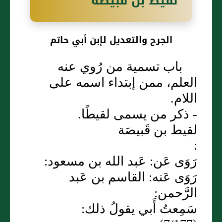
لقيط بن قَبيصَة
الجرح والتعديل لإبن أبي حاتم
باب تسمية من رُوي عنه
العلم، ممن إبتداء اسمه على
اللام.
- ذكر من يسمى لقيطًا.
لقيط بن قَبيصَة
:
رَوَى عَن: عَبد الله بن مسعود:
رَوَى عَنه: القاسم بن عَبد
الرَّحمن:
سَمِعتُ أَبي يقولُ ذلك: