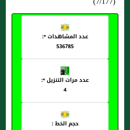
(7/177)
عدد المشاهدات *:
536785
عدد مرات التنزيل *:
4
حجم الخط :