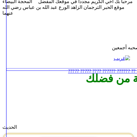
مرحبا بك أخي الكريم مجددا في موقعك المفضل المحجة البيضاء
موقع الحبر الترجمان الزاهد الورع عبد الله بن عباس رضي الله
عنهما
صحبه أجمعين
 من فضلك
الحديث