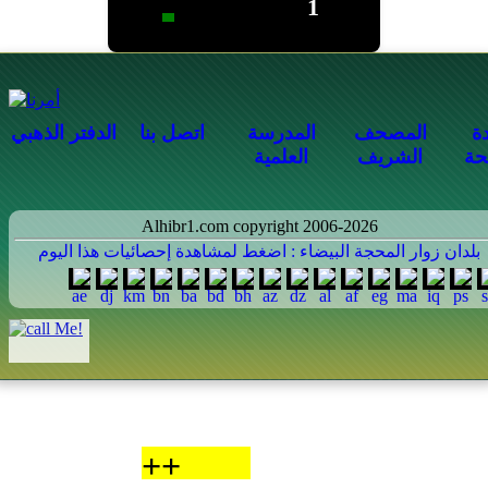
1
دة
المصحف
المدرسة
اتصل بنا
الدفتر الذهبي
حة
الشريف
العلمية
Alhibr1.com copyright 2006-2026
بلدان زوار المحجة البيضاء : اضغط لمشاهدة إحصائيات هذا اليوم
++