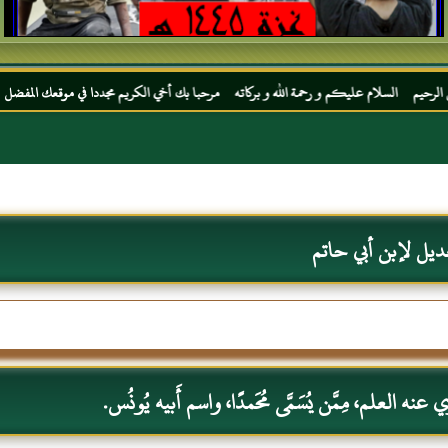
ام عليكم و رحمة الله و بركاته مرحبا بك أخي الكريم مجددا في موقعك المفضل المحجة البيضاء
ديل لإبن أبي حاتم
نه العلم، مِمَّن يُسَمَّى مُحَمدًا، واسم أَبيه يُونُس.