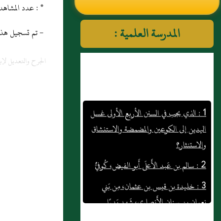
* : عدد المشاهدات و التنزيل منذ 21 ماي 2013
النووي رحمهم الله تعالى
المدرسة العلمية :
- تم تسجيل هذه المادة
الجرح والتعديل لإب
1 : الذي يجب في السنن الأربع الأولى غسل
اليدين إلى الكوعين والمضمضة والاستنشاق
والاستنثار؟
2 : سالم بن عَبد الأَعلَى أَبو الفيض، كُوفيٌّ
3 : خليدة بن قيس بن عثمان، مِن بَني
نعمان بن سنان الأَنصاري، شَهِد بَدرًا
4 : عيسَى بن علي بن عَبد الله بن عباس