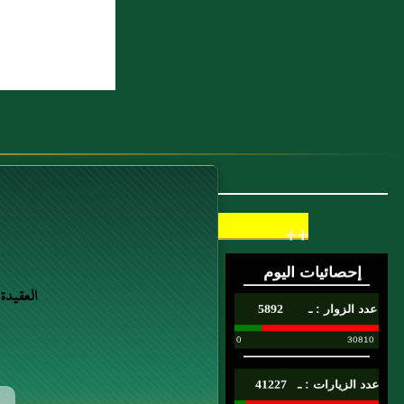
فَصَلَّى بِهِمُ الرَّكْعَةَ الَّتِي بَقِيَتْ مِنْ صَلَاتِهِ
(...)
7 : موسى بن أَبي الفرات الليثي، المَكّي
8 : مَالِكٌ أَنَّهُ بَلَغَهُ أَنَّ عَبْدَ اللَّهِ بْنَ عُمَرَ وَأَبَا
هُرَيْرَةَ سُئِلَا عَنِ الرَّجُلِ يُمَلِّكُ
امْرَأَتَهُ أَمْرَهَا فَتَرُدُّ ذَلِكَ إِلَيْهِ وَلَا تَقْضِي فِيهِ
شَيْئًا فَقَالَا لَيْسَ ذَلِكَ بِطَلَاقٍ
++
9 : مهاجر بن القبطية المَكّي
10 : [رح1] ــــ عَنْ أَبي هُريرة رضي الله
العقيدة
عنهُ عنِ النبي صَلّى الله عَلَيْهِ وَسَلّم قال:
"سبْعةٌ يظلُّهم الله في ظلِّه يَوْم لا ظلَّ إلا
ظلّه" فَذَكَرَ الحديث وفيهِ "ورجلٌ تصدَّق