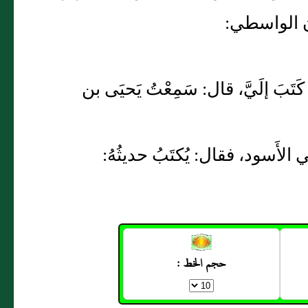
ن الواسطي:
كَتَبَ إلَيَّ، قال: سَمِعْتُ يَحيَى بن
الأَسود، فقال: يُكتَبُ حديثُهُ:
حجم الخط :