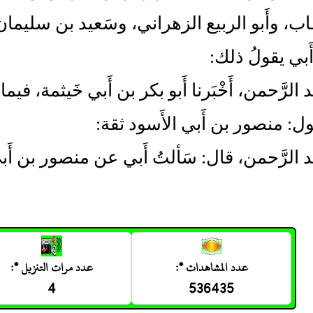
ب، وأَبو الربيع الزهراني، وسَعيد بن سليما
َبي يقولُ ذلك:
د الرَّحمن، أَخْبَرنا أَبو بكر بن أَبي خَيثمة، فيما 
ول: منصور بن أَبي الأَسود ثقة:
بد الرَّحمن، قال: سَألتُ أَبي عن منصور بن أَبي 
عدد المشاهدات *:
عدد مرات التنزيل *:
4
536435