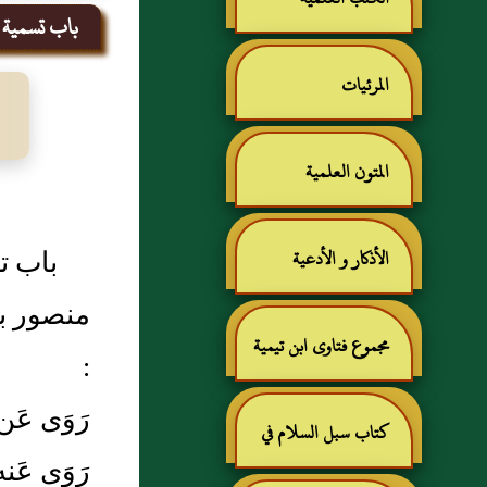
باب تسمية م
المرئيات
المتون العلمية
باب تس
الأذكار و الأدعية
منصور بن
مجموع فتاوى ابن تيمية
:
رَوَى عَ
كتاب سبل السلام في
رَوَى عَن