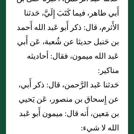
أَبي طاهر، فيما كَتَبَ إِلَيَّ، حَدثنا
الأَثرم، قال: ذكر أَبو عَبد الله أَحمد
بن حَنبل حديثا عن شُعبة، عَن أَبي
عَبد الله ميمون، فقال: أحاديثه
مناكير:
حَدثنا عَبد الرَّحمن، قال: ذكر أَبي،
عن إِسحاق بن منصور، عَن يَحيي
بن مَعين، أَنه قال: ميمون أَبو عَبد
الله لا شيء: