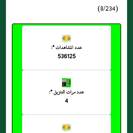
(8/234)
عدد المشاهدات *:
536125
عدد مرات التنزيل *:
4