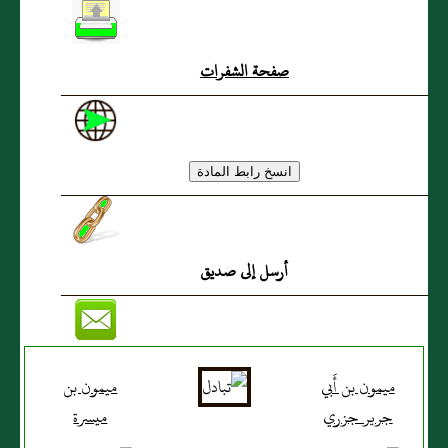
صفحة الشفرات
أرسل إلى صديق
ميمون بن أَبي
ميمون بن
جرير جزري
ميسرة