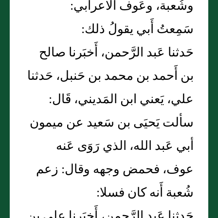
وشُعبة، وعَوف الأعرابي:
سَمِعتُ أَبي يقولُ ذلك:
حَدثنا عَبد الرَّحمن، أَخبَرنا صالح
بن أَحمد بن محمد بن حَنبل، حَدثنا
علي، يَعني ابن المَديني، قَال:
سألت يَحيَى بن سَعيد عن ميمون
أبي عَبد الله، الذي رَوَى عَنه
عوف، فحمض وجهه وقال: زعم
شُعبة أَنه كان فسلا:
حَدثنا عَبد الرَّحمن، أَخبَرنا على بن