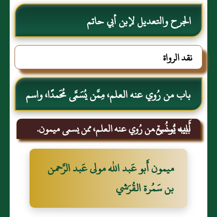
الجرح والتعديل لإبن أبي حاتم
نقد الرواة
باب من رُوي عنه العلم، مِمَّن يُسَمَّى مُحَمدًا، واسم
أَبيه يُونُس.
باب تسمية من رُوي عنه العلم، ممن يسمى ميمون.
ميمون أَبو عَبد الله مولى عَبد الرَّحمن
بن سَمُرة القُرَشي