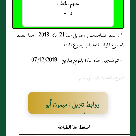
حجم الخط :
* : عدد المشاهدات و التنزيل منذ 21 ماي 2013 ، هذا العدد
لمجموع المواد المتعلقة بموضوع المادة
- تم تسجيل هذه المادة بالموقع بتاريخ : 07/12/2019
الجرح والتعديل لإبن أبي حاتم
روابط تنزيل : ميمون أَبو
عَبد الله مولى عَبد الرَّحمن
اضغط هنا للطباعة
بن سَمُرة القُرَشي