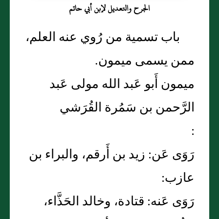
الجرح والتعديل لإبن أبي حاتم
باب تسمية من رُوي عنه العلم،
ممن يسمى ميمون.
ميمون أَبو عَبد الله مولى عَبد
الرَّحمن بن سَمُرة القُرَشي
:
رَوَى عَن: زيد بن أَرقم، والبراء بن
عازب:
رَوَى عَنه: قتادة، وخالد الحَذَّاء،