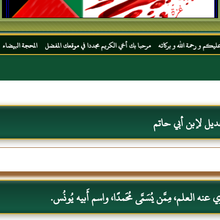
ه و بركاته مرحبا بك أخي الكريم مجددا في موقعك المفضل المحجة البيضاء موقع الحبر الترجما
ديل لإبن أبي حاتم
نه العلم، مِمَّن يُسَمَّى مُحَمدًا، واسم أَبيه يُونُس.