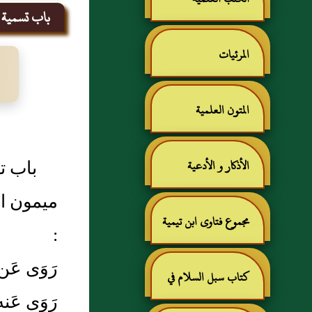
باب تسمية 
المرئيات
المتون العلمية
باب ت
الأذكار و الأدعية
ميمون ال
مجموع فتاوى ابن تيمية
:
رَوَى عَن
كتاب سبل السلام في
رَوَى عَن