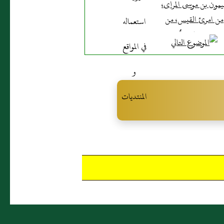
يمون بن موسى المرإى،
من امرئ القيس، من
مضر، بَصريٌّ