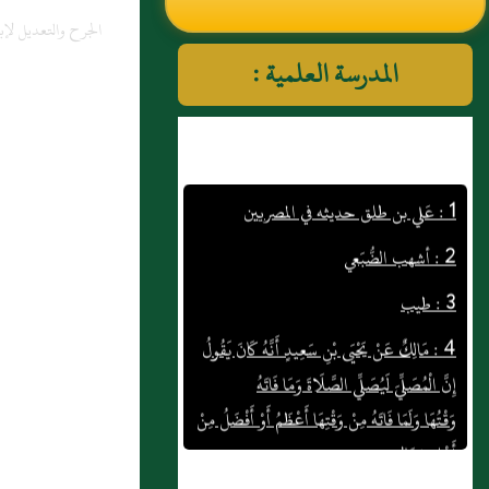
الجرح والتعديل لإب
النووي رحمهم الله تعالى
المدرسة العلمية :
1 : عَلي بن طلق حديثه في المصريين
2 : أشهب الضُّبَعي
3 : طيب
4 : مَالِكٌ عَنْ يَحْيَى بْنِ سَعِيدٍ أَنَّهُ كَانَ يَقُولُ
إِنَّ الْمُصَلِّيَ لَيُصَلِّي الصَّلَاةَ وَمَا فَاتَهُ
وَقْتُهَا وَلَمَا فَاتَهُ مِنْ وَقْتِهَا أَعْظَمُ أَوْ أَفْضَلُ مِنْ
أَهْلِهِ وَمَالِهِ
هَكَذَا هَذَا الْحَدِيثُ فِي الْمُوَطَّأِ مِنْ قَوْلِ يَحْيَى