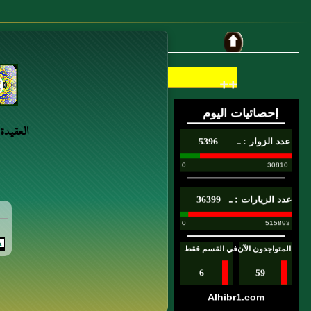
8 : الحديث الحادي والعشرون: المرء مع من
أحب
9 : باب اسْتِقْبَالِ الْحَاجِّ الْقَادِمِينَ وَالثَّلاَثَةِ
++
عَلَى الدَّابَّةِ
10 : سليمان التيمي
العقيدة