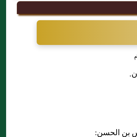
م
ن.
كهمس بن الحسن: