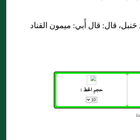
 حَنبل، قال: قال أَبي: ميمون القناد
حجم الخط :