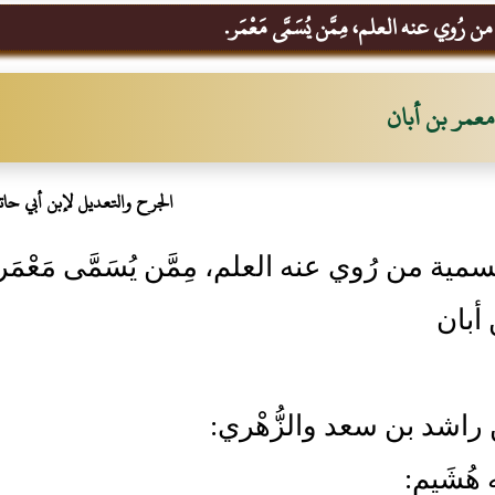
 رُوي عنه العلم، مِمَّن يُسَمَّى مَعْمَر.
معمر بن أبان
الجرح والتعديل لإبن أبي حات
مية من رُوي عنه العلم، مِمَّن يُسَمَّى مَعْمَر
أبان
ن راشد بن سعد والزُّهْري:
 هُشَيم: