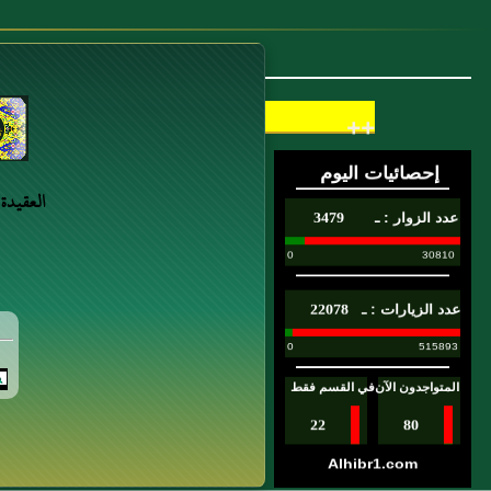
أَحْمَدُ وأنا الماحي الذي يمحو الله
بي الكفر وَأَنَا الْحَاشِرُ الَّذِي يُحْشَرُ النَّاسُ عَلَى
قَدَمِي
وَأَنَا الْعَاقِبُ
++
هَكَذَا رَوَاهُ يَحْيَى (...)
6 : بسر شامي، والد عَبد الله بن بسر
العقيدة
7 : عَبد الملك بن عَمرو بن الحويرث،
ويُقال: عَمرو بن عَبد الملك بن الحريث،
ويُقال: عَبد الملك بن سَعيد بن حريث ابن
أَخي عَمرو بن حريث
8 : 785 - وعن أبي سعيد عمرو بن
حريث رضى الله عنه قال: كأني أنظر إلى
رسول الله صلى الله عليه وسلم وعليه