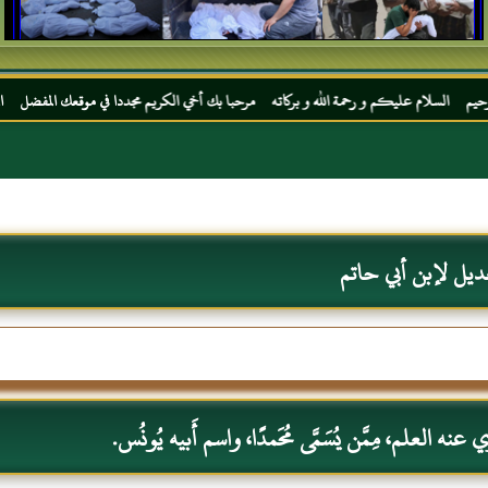
كم و رحمة الله و بركاته مرحبا بك أخي الكريم مجددا في موقعك المفضل المحجة البيضاء موقع 
ديل لإبن أبي حاتم
نه العلم، مِمَّن يُسَمَّى مُحَمدًا، واسم أَبيه يُونُس.