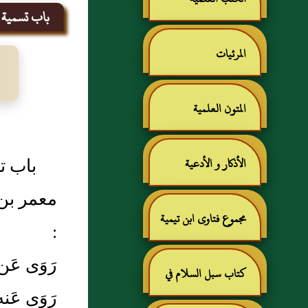
باب تسمية من
المرئيات
المتون العلمية
باب تس
الأذكار و الأدعية
معمر بن 
مجموع فتاوى ابن تيمية
:
رَوَى عَ
كتاب سبل السلام في
رَوَى عَنه