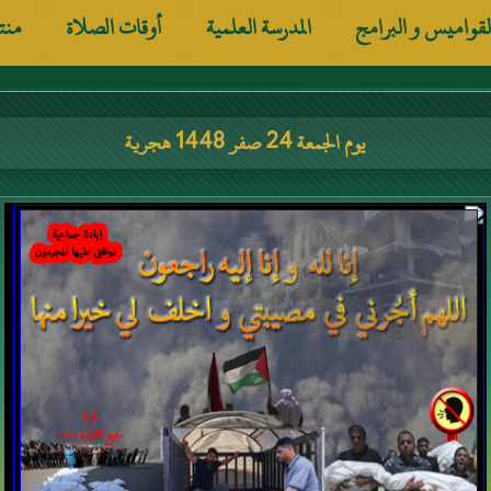
لقواميس و البرامج
المدرسة العلمية
أوقات الصلاة
منت
يوم الجمعة 24 صفر 1448 هجرية