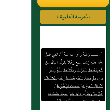
النووي رحمهم الله تعالى
المدرسة العلمية :
1 : ــــ وَعَنْهُ رضي الله عَنْهُ أَنَّ النبي صَلّى
الله عَلَيْهِ وَسَلّم سمع رَجُلاً يقولُ: لبيكَ عنْ
شُبرمَةَ، قال: "مَنْ شُبرمةُ؟" قال: أَخٌ لي أَو
قريب لي، فقال: "حَجَجْتَ عَنْ نَفْسِكَ؟" قال:
لا. قال: "حجّ عنّ نَفْسك ثمَّ حُجَّ عَنْ
شُبْرُمةَ" رواهُ أَبو داود وابنُ ماجهْ وصَحّحه
ابنُ حبّان والرَّاجح عندَ أَحْمَد وقْفُهُ.
2 : باب السواك : سئل:عَن الختَان‏ متى