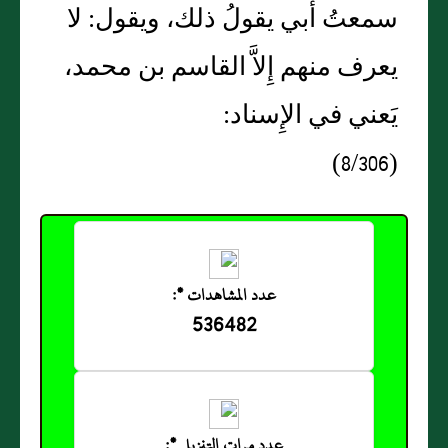
سمعتُ أَبي يقولُ ذلك، ويقول: لا
يعرف منهم إِلاَّ القاسم بن محمد،
يَعني في الإِسناد:
(8/306)
عدد المشاهدات *:
536482
عدد مرات التنزيل *: