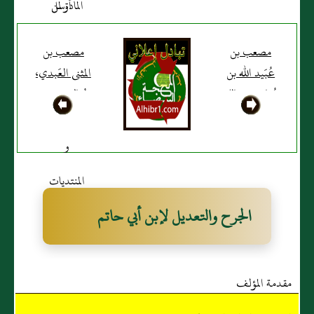
مصعب بن
مصعب بن
عُبَيد الله بن
المثنى العَبدي،
جُنادة بن مالك
ويُقال: مصعب
الأزدي
بن بلال
الجرح والتعديل لإبن أبي حاتم
مقدمة المؤلف