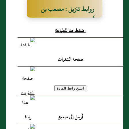
روابط تنزيل : مصعب بن
أَبي ذئب
اضغط هنا للطباعة
صفحة الشفرات
أرسل إلى صديق