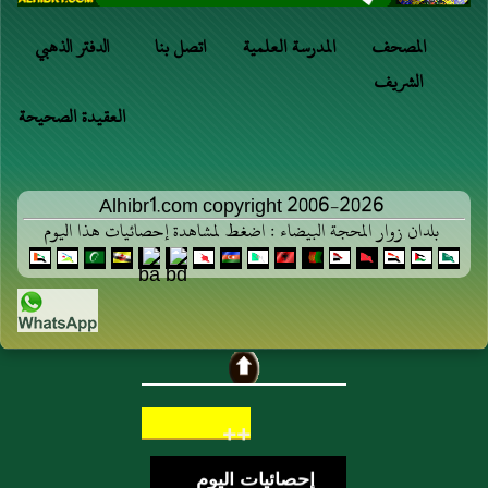
المصحف
المدرسة العلمية
اتصل بنا
الدفتر الذهبي
الشريف
العقيدة الصحيحة
Alhibr1.com copyright 2006-2026
بلدان زوار المحجة البيضاء : اضغط لمشاهدة إحصائيات هذا اليوم
++