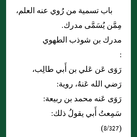
باب تسمية من رُوي عنه العلم،
مِمَّن يُسَمَّى مدرك.
مدرك بن شوذب الطهوي
:
رَوَى عَن عَلي بن أَبي طالِب،
رَضي الله عَنهُ، روية:
رَوَى عَنه محمد بن ربيعة:
سَمِعتُ أَبي يقولُ ذلك:
(8/327)