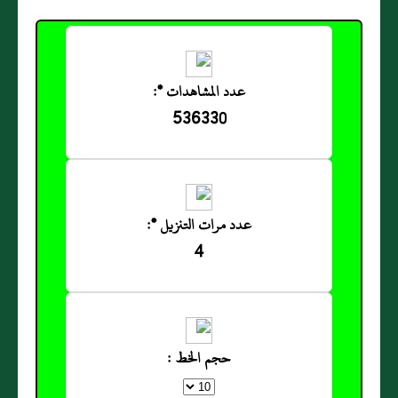
عدد المشاهدات *:
536330
عدد مرات التنزيل *:
4
حجم الخط :