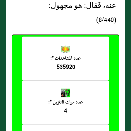
عنه، فَقال: هو مجهول:
(8/440)
عدد المشاهدات *:
535920
عدد مرات التنزيل *:
4