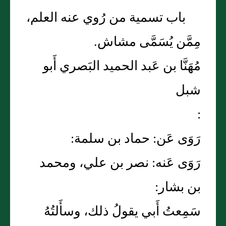
باب تسمية من رُوي عنه العلم،
مِمَّن يُسَمَّى مشاش.
مُهَنَّا بن عَبد الحميد البَصري أَبو
شبل
:
رَوَى عَن: حماد بن سلمة:
رَوَى عَنه: نصر بن علي، ومحمد
بن بشار:
سَمِعتُ أَبي يقولُ ذلك، وسأَلتُهُ