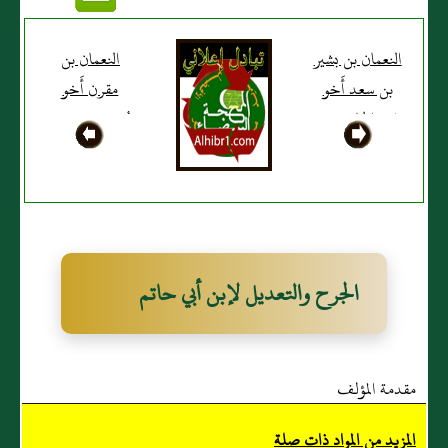
النعمان بن بشير
النعمان بن
بن سعد أَخو
مقرن أَخو
بَني الحارث بن
سُويد بن مقرن،
خزرج
له صُحبةٌ، قتل
الأَنصاري أَبو
يوم نهاوند،
عَبد الله
ويُكنى أَبَا
عَمرو
الجرح والتعديل لإبن أبي حاتم
مقدمة المؤلف
المزيد من المواد ذات صلة