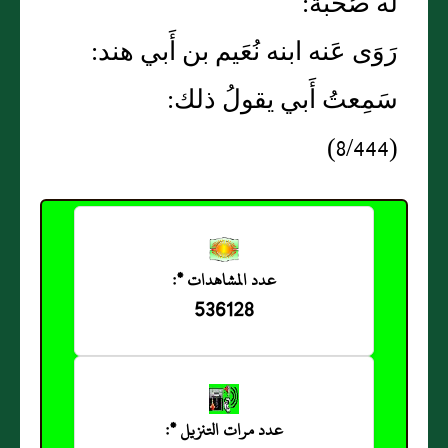
لَه صُحبةٌ:
رَوَى عَنه ابنه نُعَيم بن أَبي هند:
سَمِعتُ أَبي يقولُ ذلك:
(8/444)
عدد المشاهدات *:
536128
عدد مرات التنزيل *: