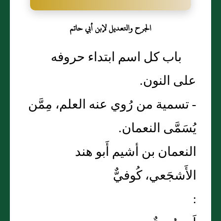
الجرح والتعديل لإبن أبي حاتم
باب كل اسم ابتداء حروفه
على النون.
- تسمية من رُوي عنه العلم، مِمَّن
يُسَمَّى النعمان.
النعمان بن أشيم أَبو هند
الأَشجَعي، كُوفيٌّ
: