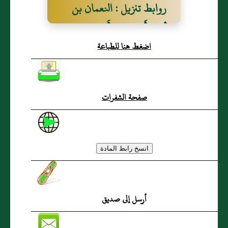
روابط تنزيل : النعمان بن
أشيم أَبو هند الأَشجَعي،
اضغط هنا للطباعة
كُوفيٌّ
صفحة الشفرات
أرسل إلى صديق