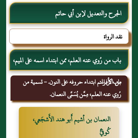
الجرح والتعديل لإبن أبي حاتم
نقد الرواة
باب من رُوي عنه العلم، ممن ابتداء اسمه على الميم،
من الأفراد.
باب كل اسم ابتداء حروفه على النون. - تسمية من
رُوي عنه العلم، مِمَّن يُسَمَّى النعمان.
النعمان بن أشيم أَبو هند الأَشجَعي،
كُوفيٌّ