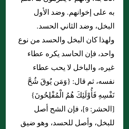
به على إخوانهم‏.‏ وضد الأول
البخل، وضد الثاني الحسد‏.‏
ولهذا كان البخل والحسد من نوع
واحد، فإن الحاسد يكره عطاء
غيره، والباخل لا يحب عطاء
نفسه، ثم قال‏:‏ ‏{‏وَمَن يُوقَ شُحَّ
نَفْسِهِ فَأُوْلَئِكَ هُمُ الْمُفْلِحُونَ‏}‏
‏[‏الحشر‏:‏ 9‏]‏، فإن الشح أصل
للبخل، وأصل للحسد، وهو ضيق