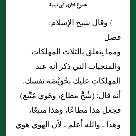
مجموع فتاوى ابن تيمية
/ وقال شيخ الإسلام‏:‏
فصل
ومما يتعلق بالثلاث المهلكات
والمنجيات التي ذكر أنه عند
المهلكات عليك بخُوَيْصَة نفسك‏.‏
أنه قال‏:‏ ‏(‏شُحَُّ مطاع، وهَوي مُتَّبع‏)‏
فجعل هذا مطاعًا، وهذا متبعًا،
وهذا ـ والله أعلم ـ لأن الهوي هوي