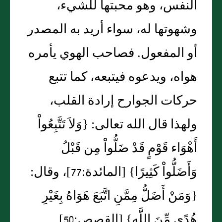
النفس، وهو محبتها للشيء،
وشهوتها له، سواء أريد به المصدر
أو المفعول‏.‏ فصاحب الهوي يأمره
هواه، ويدعوه فيتبعه، كما تتبع
حركات الجوارح إرادة القلب،
ولهذا قال الله تعالى‏:‏ ‏{‏وَلاَ تَتَّبِعُواْ
أَهْوَاء قَوْمٍ قَدْ ضَلُّواْ مِن قَبْلُ
وَأَضَلُّواْ كَثِيرًا‏}‏ ‏[‏المائدة‏:‏77‏]‏، وقال‏:‏
‏{‏وَمَنْ أَضَلُّ مِمَّنِ اتَّبَعَ هَوَاهُ بِغَيْرِ
هُدًي مِّنَ اللَّهِ‏}‏ ‏[‏القصص‏:‏50‏]‏‏.‏