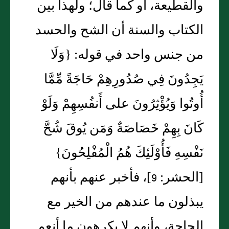
والقطيعة، أو كما قال؛ ولهذا بين
الكتاب والسنة أن الشح والحسد
من جنس واحد في قوله‏:‏ ‏{‏وَلَا
يَجِدُونَ فِي صُدُورِهِمْ حَاجَةً مِّمَّا
أُوتُوا وَيُؤْثِرُونَ على أَنفُسِهِمْ وَلَوْ
كَانَ بِهِمْ خَصَاصَةٌ وَمَن يُوقَ شُحَّ
نَفْسِهِ فَأُوْلَئِكَ هُمُ الْمُفْلِحُونَ‏}‏
‏[‏الحشر‏:‏ 9‏]‏، فأخبر عنهم بأنهم
يبذلون ما عندهم من الخير مع
الحاجة، وأنهم لا يكرهون ما أنعم