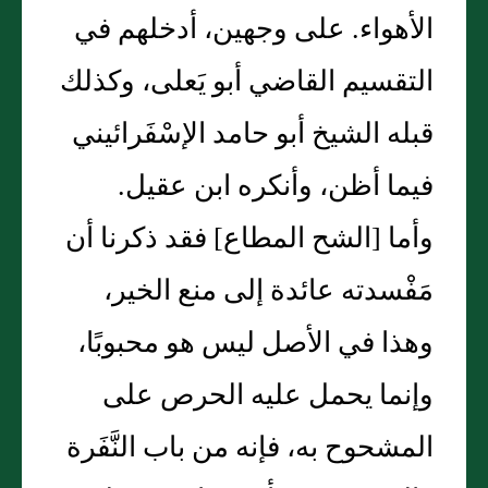
الأهواء‏.‏ على وجهين، أدخلهم في
التقسيم القاضي أبو يَعلى، وكذلك
قبله الشيخ أبو حامد الإسْفَرائيني
فيما أظن، وأنكره ابن عقيل‏.‏
وأما ‏[‏الشح المطاع‏]‏ فقد ذكرنا أن
مَفْسدته عائدة إلى منع الخير،
وهذا في الأصل ليس هو محبوبًا،
وإنما يحمل عليه الحرص على
المشحوح به، فإنه من باب النَّفَرة