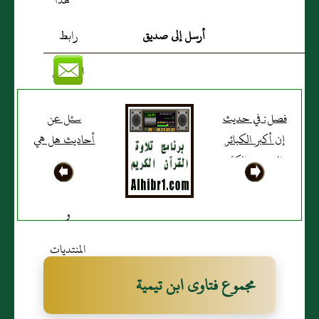
أرسل إلى صديق
فصل: في حديث
سئل عن
إن أكبر الكبائر
أحاديث هل هي
الكفر والكِبْر
صحيحة
مجموع فتاوى ابن تيمية