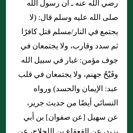
رضي الله عنه ـ أن رسول الله
صلى الله عليه وسلم قال‏:‏ ‏(‏لا
يجتمع في النار/مسلم قتل كافرًا
ثم سدد وقارب، ولا يجتمعان في
جوف مؤمن‏:‏ غبار في سبيل الله
وفَيْحُ جهنم، ولا يجتمعان في قلب
عبد‏:‏ الإيمان والحسد‏)‏ ورواه
النسائي أيضًا من حديث جرير،
عن سهيل ‏[‏عن صفوان‏]‏ بن أبي
يزيد، عن القعقاع بن اللجلاج، عن