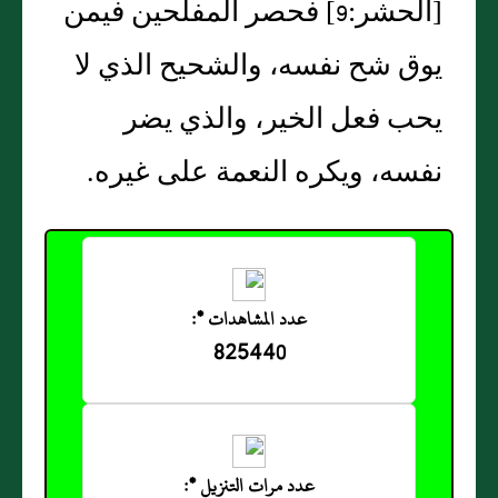
‏[‏الحشر‏:‏9‏]‏ فحصر المفلحين فيمن
يوق شح نفسه، والشحيح الذي لا
يحب فعل الخير، والذي يضر
نفسه، ويكره النعمة على غيره‏.‏
عدد المشاهدات *:
825440
عدد مرات التنزيل *: