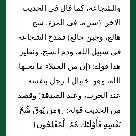
والشجاعة، كما قال في الحديث
الآخر‏:‏ ‏(‏شر ما في المرء‏:‏ شح
هالع، وجبن خالع‏)‏ فمدح الشجاعة
في سبيل الله، وذم الشح‏.‏ ونظير
هذا قوله‏:‏ ‏(‏إن من الخيلاء ما يحبها
الله، وهو اختيال الرجل بنفسه
عند الحرب، وعند الصدقة‏)‏ وقصد
من الحديث قوله‏:‏ ‏{‏وَمَن يُوقَ شُحَّ
نَفْسِهِ فَأُوْلَئِكَ هُمُ الْمُفْلِحُونَ‏}‏