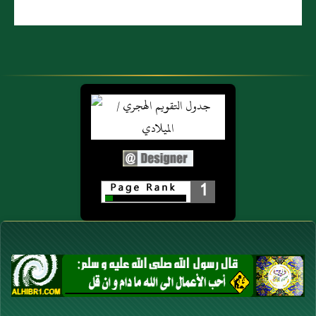
وتْرُ النّهار، وَإلَّا
الصُّبْحَ فإنّها
تطَوَّلُ فِيها
القِراءَةُ".
1