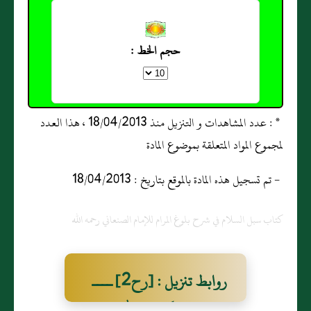
حجم الخط :
* : عدد المشاهدات و التنزيل منذ 18/04/2013 ، هذا العدد
لمجموع المواد المتعلقة بموضوع المادة
- تم تسجيل هذه المادة بالموقع بتاريخ : 18/04/2013
كتاب سبل السلام في شرح بلوغ المرام للإمام الصنعاني رحمه الله
روابط تنزيل : [رح2] ــــ
وَعَنْ عَائشَةَ رَضيَ اللَّهُ عَنْهَا: