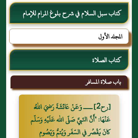
كتاب سبل السلام في شرح بلوغ المرام للإمام
الصنعاني رحمه الله
المجلد الأول
كتاب الصلاة
باب صلاة المسافر
[رح2] ــــ وَعَنْ عَائشَةَ رَضيَ اللَّهُ
عَنْهَا: "أَنَّ النّبيَّ صَلّى الله عَلَيْهِ وَسَلّم
كانَ يَقْصُر في السّفَر وَيُتمُّ وَيّصُوم