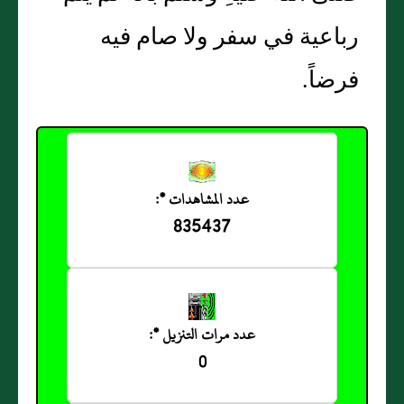
رباعية في سفر ولا صام فيه
فرضاً.
عدد المشاهدات *:
835437
عدد مرات التنزيل *:
0