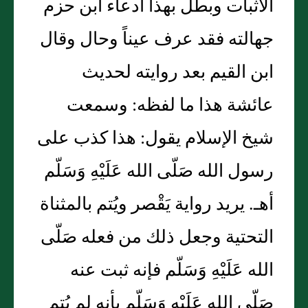
الأثبات وبطل بهذا ادعاء ابن حزم
جهالته فقد عرف عيناً وحال وقال
ابن القيم بعد روايته لحديث
عائشة هذا ما لفظه: وسمعت
شيخ الإسلام يقول: هذا كذب على
رسول الله صَلّى الله عَلَيْهِ وَسَلّم
أهـ. يريد رواية يَقْصر ويُتم بالمثناة
التحتية وجعل ذلك من فعله صَلّى
الله عَلَيْهِ وَسَلّم فإنه ثبت عنه
صَلّى الله عَلَيْهِ وَسَلّم بأنه لم يُتم