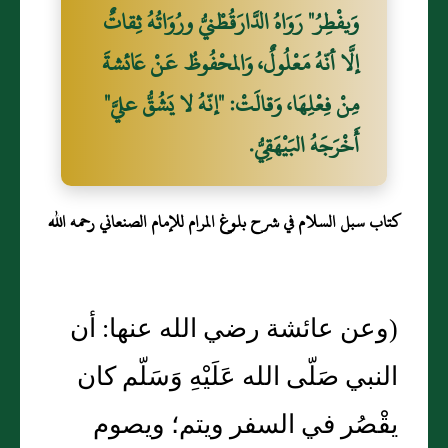
وَيفْطِرُ" رَوَاهُ الدَّارَقُطْنيُّ ورُوَاتُهُ ثِقاتٌ
إلَّا أنّهُ مَعْلُولٌ، وَالمحْفُوظُ عَنْ عَائشةَ
مِنْ فِعْلِهَا، وَقالَتْ: "إنّهُ لا يَشُقُّ عليَّ"
أَخْرَجَهُ البَيْهَقِيُّ.
كتاب سبل السلام في شرح بلوغ المرام للإمام الصنعاني رحمه الله
(وعن عائشة رضي الله عنها: أن
النبي صَلّى الله عَلَيْهِ وَسَلّم كان
يقْصُر في السفر ويتم؛ ويصوم