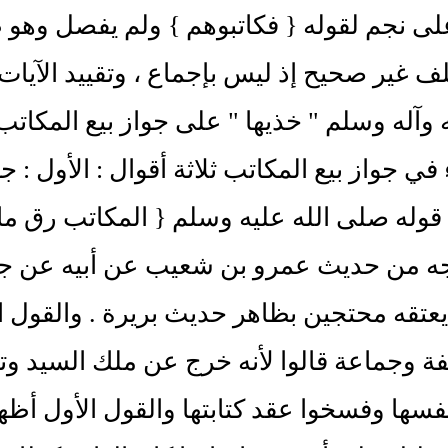
على نجم لقوله { فكاتبوهم } ولم يفصل وهو ظا
 غير صحيح إذ ليس بإجماع ، وتقييد الآيات 
ه وآله وسلم " خذيها " على جواز بيع المكاتب ع
 في جواز بيع المكاتب ثلاثة أقوال : الأول 
وله صلى الله عليه وسلم { المكاتب رق ما 
ه من حديث عمرو بن شعيب عن أبيه عن جده .
عتقه محتجين بظاهر حديث بريرة . والقول الث
فة وجماعة قالوا لأنه خرج عن ملك السيد وتأو
ها وفسخوا عقد كتابتها والقول الأول أظهر 