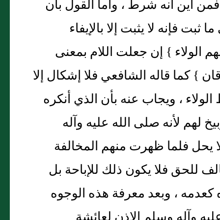
من أين أنه شرط ، وأما القول بأن
بت فإنه لا يثبت إلا بالإيفاء
 الولاء } إن جعلت اللام بمعنى
ان } كما قاله الشافعي فلا إشكال إلا
الولاء ، ويجاب عنه بأن الذي أنكره
يخ لهم لأنه صلى الله عليه وآله
ا يحل فلما ظهرت منهم المخالفة
لف للحق فلا يكون ذلك للإباحة بل
ه كعدمه ، وبعد معرفة هذه الوجوه
ليه وآله وسلم الإذن لعائشة