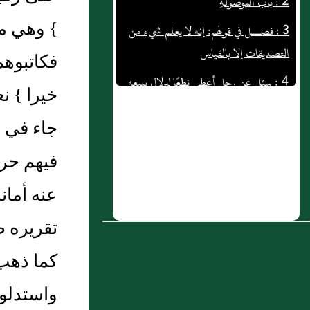
3 : فصــل في قولهم‏:‏ إنه لا يعلم شيء من
التصديقات إلا بالقياس
} وهي من
4 : سئل عن رجل أعطى نطعًا لدلال يبيعه
فكاتبوهم
5 : بَاب هَلْ يُجْعَلُ نَقْشُ الْخَاتَمِ ثَلاَثَةَ أَسْطُرٍ
خيرا } ن
6 : سئل عن رجل عمر حوانيت وبجنبها
جاء في ح
خربة لإنسان
فيهم حرف
7 : وسئل عن امرأة وكلـت أخاها في
المطالبة بحقوقهـا كلها
عنه أمان
8 : باب: مَنْ رَدَّ أَمْرَ السَّفِيهِ وَالضَّعِيفِ
تقريره ص
الْعَقْلِ وَإِنْ لَمْ يَكُنْ حَجَرَ عَلَيْهِ الإِمَامُ
كما ذهب 
9 : سئل: عن رجل عليه وقف من جده ثم
على ولده وهو يتناول أجرته وله ملك زاد
واستدلوا
أجرة كثيرة وغيرها والكل معطل وله ولد