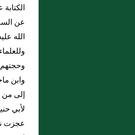
الكتابة 
معسر؟
عن السلف
10 : باب حدثنا على بن عبد الله حدثنا
سفيان
الله علي
وللعلماء
وحجتهم ق
وابن ماج
إلى من ي
لأبي حني
عجزت نفس