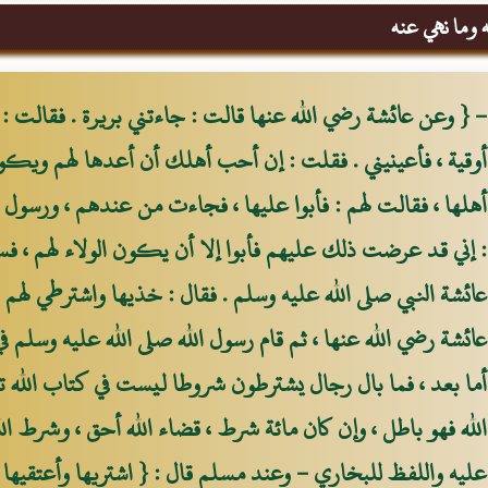
وما نهي عنه
- { وعن عائشة رضي الله عنها قالت : جاءتني بريرة . فقالت : إ
أوقية ، فأعينيني . فقلت : إن أحب أهلك أن أعدها لهم ويكو
أهلها ، فقالت لهم : فأبوا عليها ، فجاءت من عندهم ، ورسول 
: إني قد عرضت ذلك عليهم فأبوا إلا أن يكون الولاء لهم ، فس
عائشة النبي صلى الله عليه وسلم . فقال : خذيها واشترطي لهم ال
عائشة رضي الله عنها ، ثم قام رسول الله صلى الله عليه وسلم في
أما بعد ، فما بال رجال يشترطون شروطا ليست في كتاب الله 
الله فهو باطل ، وإن كان مائة شرط ، قضاء الله أحق ، وشرط الله
عليه واللفظ للبخاري - وعند مسلم قال : { اشتريها وأعتقيها وا