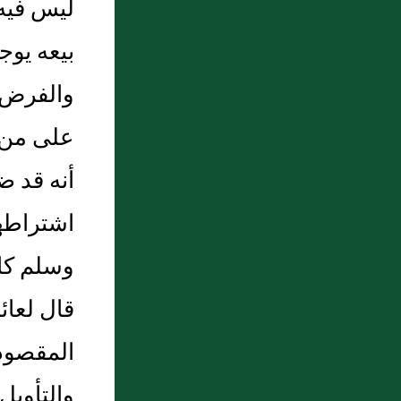
ليس فيه 
بيعه يوج
والفرض أ
على من ب
أنه قد ض
اشتراطهم
وسلم كان
قال لعائ
المقصود 
والتأويل