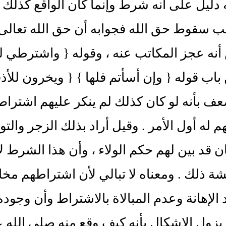
دليل على أنه شرط وإنما كان الواقع كذلك ف
ب سقوط حق الله فجوابه أن حق الله تعالى ما ث
نه عجز المكاتب عنه ، وقوله { واشترطي لهم
اب قوله { وإن أسأتم فلها } { ويخرون للأذق
عف بأنه لو كان كذلك لم ينكر عليهم اشتراط 
 له أول الأمر . وقيل أراد بذلك الزجر والتوب
 قد بين لهم حكم الولاء ، وأن هذا الشرط ل
شة ذلك . ومعناه لا تبالي لأن اشتراطهم مخا
الإهانة وعدم المبالاة بالاشتراط وأن وجود
 يزول الإشكال بأنه كيف وقع منه صلى الله ع