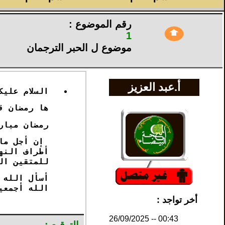
رقم الموضوع :
1
موضوع ل
الحبر الترجمان
أ.عبد العزيز
السلام عليك
ها رمضان قد
رمضان مبار
إن أجل ما 
أطراف النه
للمتقين ال
أسأل الله 
الله أجمعي
أخر تواجد :
00:43 -- 26/09/2025