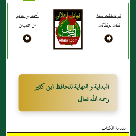
ثم دخلت سنة
أحمد بن عامر
ثنتين وثلاثين
بن بشر بن
وثلثمائة
حامد
المروروذي
البداية و النهاية للحافظ ابن كثير
رحمه الله تعالى
مقدمة الكتاب