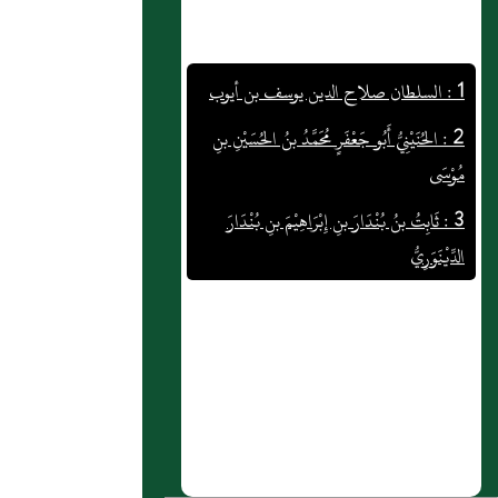
1 : السلطان صلاح الدين يوسف بن أيوب
2 : الحُنَيْنِيُّ أَبُو جَعْفَرٍ مُحَمَّدُ بنُ الحُسَيْنِ بنِ
مُوْسَى
3 : ثَابِتُ بنُ بُنْدَارَ بنِ إِبْرَاهِيْمَ بنِ بُنْدَارَ
الدِّيْنَوَرِيُّ
4 : الحَافِظُ لِدِيْنِ اللهِ عَبْد المَجِيْدِ بن مُحَمَّد
بن المُسْتَنْصِر
5 : الحجار ابن الشحنة
6 : مُعْتَمِرُ بنُ سُلَيْمَانَ بنِ طَرْخَانَ التَّيْمِيُّ
(ع)
7 : شاهان شاه بن أيوب