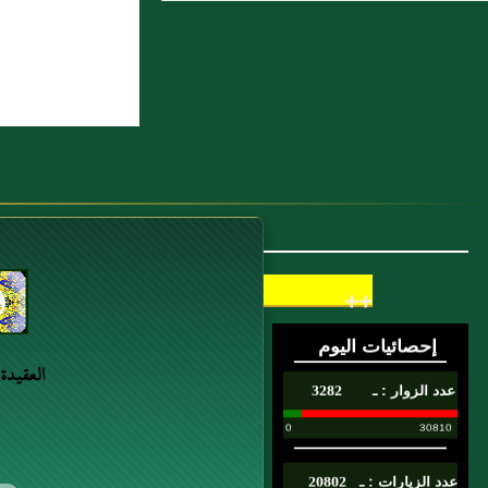
8 : ذكر وفاة الملك الكامل
9 : إِسْحَاقُ بنُ طَلْحَةَ
10 : وهذه قصة العزير
++
العقيدة