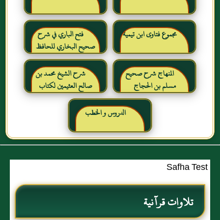
مجموع فتاوى ابن تيمية
فتح الباري في شرح
صحيح البخاري للحافظ
ابن حجر العسقلاني
المنهاج شرح صحيح
شرح الشيخ محمد بن
مسلم بن الحجاج
صالح العثيمين لكتاب
رياض الصالحين للإمام
النووي رحمهم الله تعالى
الدروس و الخطب
Safha Test
تلاوات قرآنية