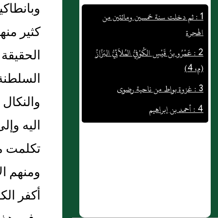
وبانطاكي
الهجرة
كثير منه
2 : عَمْرُو بنُ قَيْسٍ الكُوْفِيُّ المُلاَئِيُّ البَزَّازُ
(م، 4)
الحقيقة 
3 : غزوة بواط من ناحية رضوى
السلطنة
4 : أحمد بن إبراهيم
والنكال
5 : ثم دخلت سنة خمس واربعين
اليه وإل
وأربعمائة
تكلمت مع
6 : ثم دخلت سنة ست وسبعين وستمائة
7 : الكُرَاعِيُّ أَبُو غَانِمٍ أَحْمَدُ بنُ عَلِيِّ بنِ
ومنهم ال
حُسَيْنٍ
أكفر الكف
8 : ابْنُ ثَوْبَانَ عَبْدُ الرَّحْمَنِ بنُ ثَابِتٍ العَنْسِيُّ