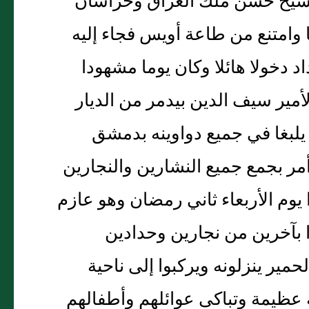
الشيخ حسن ملك العراق وخراسان
 وامتنع من طاعة أويس فجاء إليه
دخولا هائلا وكان يوما مشهودا
مير سيف الدين بيدمر من الديار
 يلبغا في جميع دواوينه بدمشق
مر بجمع جميع النشارين والنجارين
وم الأربعاء ثاني رمضان وهو عازم
ا بآخرين من نجارين وحدادين
ير ينزلونه ويركبوا إلى ناحية
عظيمة وتباكى عوائلهم وأطفالهم