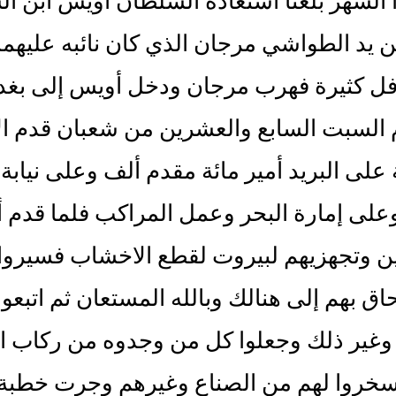
 الشهر بلغنا استعادة السلطان أويس ابن 
ن يد الطواشي مرجان الذي كان نائبه عليهما
 كثيرة فهرب مرجان ودخل أويس إلى بغداد 
السبت السابع والعشرين من شعبان قدم الأ
على البريد أمير مائة مقدم ألف وعلى نيابة
على إمارة البحر وعمل المراكب فلما قدم أ
ن وتجهزيهم لبيروت لقطع الاخشاب فسيروا ي
اق بهم إلى هنالك وبالله المستعان ثم اتبعو
وغير ذلك وجعلوا كل من وجدوه من ركاب الحم
وسخروا لهم من الصناع وغيرهم وجرت خطبة 