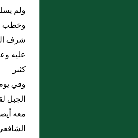
ولم يسلف
وخطب بر
شرف الد
عليه وع
كثير
وفي يوم
الجبل لق
معه أيضا
الشافعي 