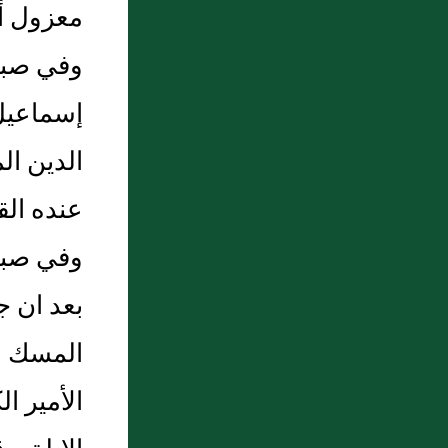
معزول أ
وفي صبي
إسماعيل
الدين ا
عنده الق
وفي صبيح
بعد ان 
المسك وا
الأمير ا