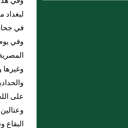
وفي هذا
(د، ت، ق)
لبغداد م
9 : وَحَفِيْدُهُ: أَحْمَدُ بنُ مُحَمَّدِ بنِ عُمَرَ اليَمَامِيُّ
10 : فصل في غزوة بنى قَيْنُقَاع
في جحافل
وفي يوم 
المصرية 
وغيرها و
والحدادي
على اللح
وعتالين 
البقاع 