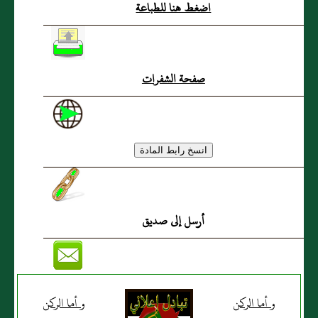
اضغط هنا للطباعة
الأولياء و الأئمة
صفحة الشفرات
أرسل إلى صديق
و أما الركن
و أما الركن