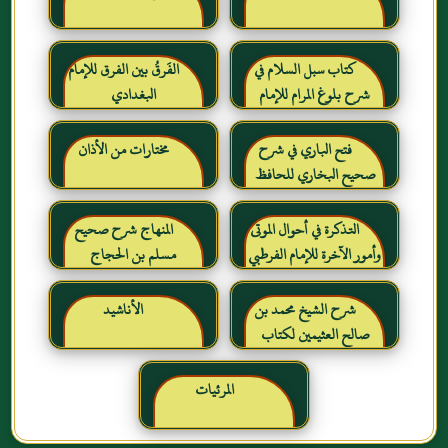
كتاب سبل السلام في
الفَرقُ بين الفرق للإمام
شرح بلوغ المرام للإمام
البغدادي
الصنعاني رحمه الله
فتح الباري في شرح
مختارات من الأذان
صحيح البخاري للحافظ
ابن حجر العسقلاني
التذكرة في أحوال الموتى
المنهاج شرح صحيح
وأمور الآخرة للإمام الفرطبي
مسلم بن الحجاج
رحمه الله
شرح الشيخ محمد بن
الأناشيد
صالح العثيمين لكتاب
رياض الصالحين للإمام
النووي رحمهم الله تعالى
المرئيات