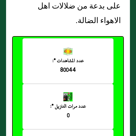
على بدعة من ضلالات اهل
الاهواء الضالة.
عدد المشاهدات *:
80044
عدد مرات التنزيل *:
0