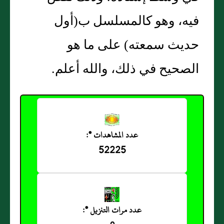
فيه، وهو كالمسلسل ب‏(‏أول
حديث سمعته‏)‏ على ما هو
الصحيح في ذلك، والله أعلم‏.‏
عدد المشاهدات *:
52225
عدد مرات التنزيل *: