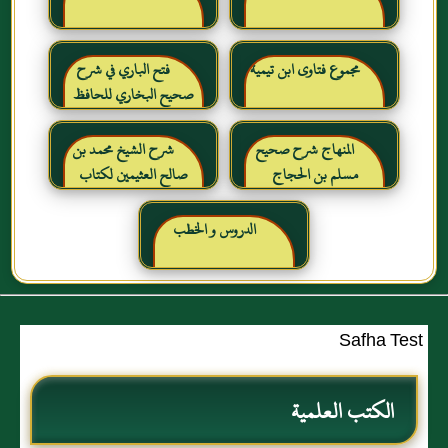
مجموع فتاوى ابن تيمية
فتح الباري في شرح
صحيح البخاري للحافظ
ابن حجر العسقلاني
المنهاج شرح صحيح
شرح الشيخ محمد بن
مسلم بن الحجاج
صالح العثيمين لكتاب
رياض الصالحين للإمام
النووي رحمهم الله تعالى
الدروس و الخطب
Safha Test
الكتب العلمية