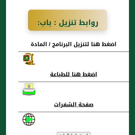
روابط تنزيل : باب:
هَلْ تُكْسَرُ الدِّنَانُ
اضغط هنا لتنزيل البرنامج / المادة
الَّتِي فِيهَا الْخَمْرُ
أَوْ تُخَرَّقُ الزِّقَاقُ؟
اضغط هنا للطباعة
صفحة الشفرات