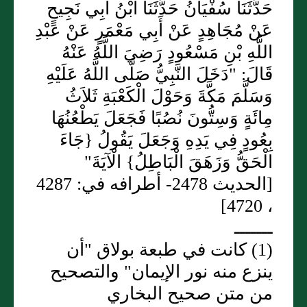
حَدَّثَنَا سُفْيَانُ حَدَّثَنَا ابْنُ أَبِي نَجِيحٍ
عَنْ مُجَاهِدٍ عَنْ أَبِي مَعْمَرٍ عَنْ عَبْدِ
اللَّهِ بْنِ مَسْعُودٍ رَضِيَ اللَّهُ عَنْهُ
قَالَ: "دَخَلَ النَّبِيُّ صَلَّى اللَّهُ عَلَيْهِ
وَسَلَّمَ مَكَّةَ وَحَوْلَ الْكَعْبَةِ ثَلاَثُ
مِائَةٍ وَسِتُّونَ نُصُبًا فَجَعَلَ يَطْعُنُهَا
بِعُودٍ فِي يَدِهِ وَجَعَلَ يَقُولُ {جَاءَ
الْحَقُّ وَزَهَقَ الْبَاطِلُ} الْآيَةَ"
[الحديث 2478- أطرافه في: 4287
، 4720]
ـــــــ
(1) كانت في طبعة بولاق "أن
ينزع منه نور الإيمان" والتصحيح
من متن صحيح البخاري