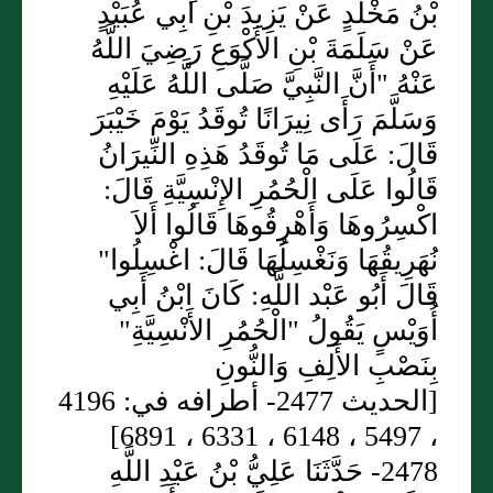
بْنُ مَخْلَدٍ عَنْ يَزِيدَ بْنِ أَبِي عُبَيْدٍ
عَنْ سَلَمَةَ بْنِ الأَكْوَعِ رَضِيَ اللَّهُ
عَنْهُ "أَنَّ النَّبِيَّ صَلَّى اللَّهُ عَلَيْهِ
وَسَلَّمَ رَأَى نِيرَانًا تُوقَدُ يَوْمَ خَيْبَرَ
قَالَ: عَلَى مَا تُوقَدُ هَذِهِ النِّيرَانُ
قَالُوا عَلَى الْحُمُرِ الإِنْسِيَّةِ قَالَ:
اكْسِرُوهَا وَأَهْرِقُوهَا قَالُوا أَلاَ
نُهَرِيقُهَا وَنَغْسِلُهَا قَالَ: اغْسِلُوا"
قَالَ أَبُو عَبْد اللَّهِ: كَانَ ابْنُ أَبِي
أُوَيْسٍ يَقُولُ "الْحُمُرِ الأَنْسِيَّةِ"
بِنَصْبِ الأَلِفِ وَالنُّونِ
[الحديث 2477- أطرافه في: 4196
، 5497 ، 6148 ، 6331 ، 6891]
2478- حَدَّثَنَا عَلِيُّ بْنُ عَبْدِ اللَّهِ