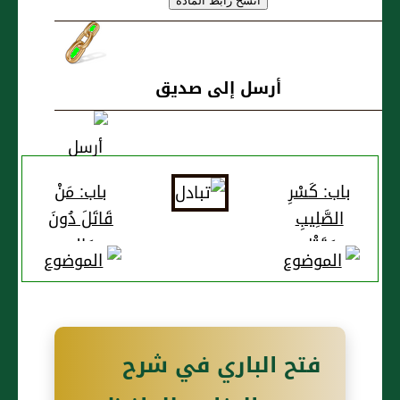
أرسل إلى صديق
باب: كَسْرِ
باب: مَنْ
الصَّلِيبِ
قَاتَلَ دُونَ
وَقَتْلِ
مَالِهِ
الْخِنْزِيرِ
فتح الباري في شرح