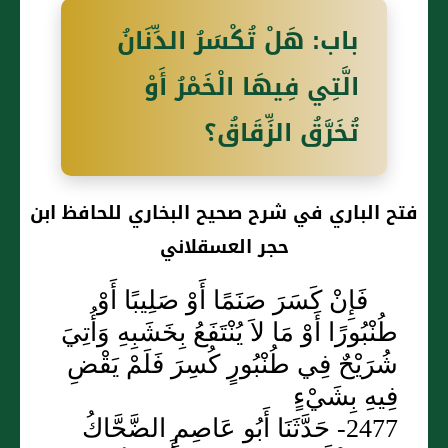
باب: هَلْ تُكْسَرُ الدِّنَانُ
الَّتِي فِيهَا الْخَمْرُ أَوْ
تُخَرَّقُ الزِّقَاقُ؟
فتح الباري في شرح صحيح البخاري للحافظ ابن
حجر العسقلاني
فَإِنْ كَسَرَ صَنَمًا أَوْ صَلِيبًا أَوْ
طُنْبُورًا أَوْ مَا لاَ يُنْتَفَعُ بِخَشَبِهِ وَأُتِيَ
شُرَيْحٌ فِي طُنْبُورٍ كُسِرَ فَلَمْ يَقْضِ
فِيهِ بِشَيْءٍ
2477- حَدَّثَنَا أَبُو عَاصِمٍ الضَّحَّاكُ