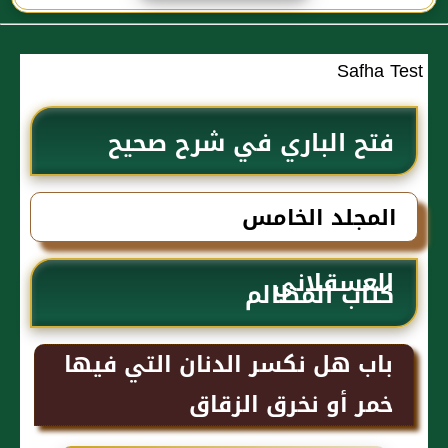
الحجاج
Safha Test
فتح الباري في شرح صحيح
البخاري للحافظ ابن حجر
المجلد الخامس
العسقلاني
كتاب المظالم
باب هل نكسر الدنان التي فيها
خمر أو نخرق الزقاق