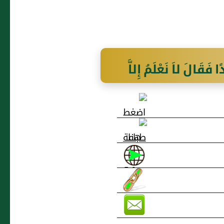
قَالَ لاَ نَعْلَمُ إِلاَّ