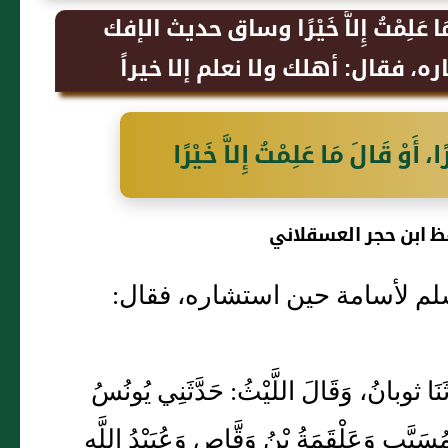
 قَالَ مَا عَلِمْتُ إِلاَّ خَيْرًا وساق حديث الإفك
 فقال: أهلك ولا نعلم إلا خيراً
ا، أَوْ قَالَ مَا عَلِمْتُ إِلاَّ خَيْرًا
ظ ابن حجر العسقلاني
لم لأسامة حين استشاره، فقال:
 حَدَّثَنَا ثوبانُ، وَقَالَ اللَّيْثُ: حَدَّثَنِي يُونُسُ
سَيَّبِ وَعَلْقَمَةُ بْنُ وَقَّاصٍ وَعُبَيْدُ اللَّهِ