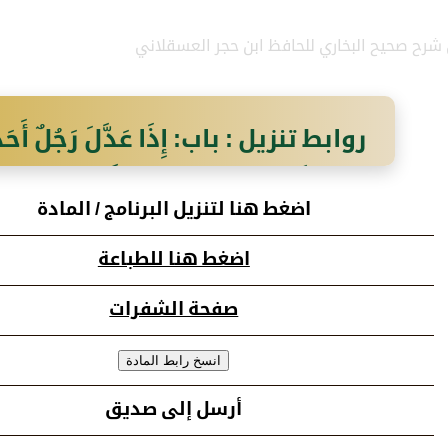
 شرح صحيح البخاري للحافظ ابن حجر العسقلاني
روابط تنزيل : باب: إِذَا عَدَّلَ رَجُلٌ أَحَدًا فَ
خَيْرًا، أَوْ قَالَ مَا عَلِمْتُ إِلاَّ خَيْرًا
اضغط هنا لتنزيل البرنامج / المادة
اضغط هنا للطباعة
صفحة الشفرات
أرسل إلى صديق