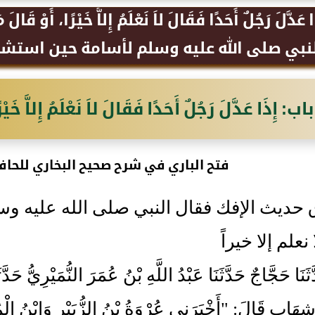
 عَدَّلَ رَجُلٌ أَحَدًا فَقَالَ لاَ نَعْلَمُ إِلاَّ خَيْرًا، أَوْ
نبي صلى الله عليه وسلم لأسامة حين استشاره،
باب: إِذَا عَدَّلَ رَجُلٌ أَحَدًا فَقَالَ لاَ نَعْلَمُ إِلاَّ خَيْرً
فتح الباري في شرح صحيح البخاري للحاف
حديث الإفك فقال النبي صلى الله عليه وس
نعلم إلا خيراً
َدَّثَنَا حَجَّاجٌ حَدَّثَنَا عَبْدُ اللَّهِ بْنُ عُمَرَ النُّمَيْرِيُّ
هَابٍ قَالَ: "أَخْبَرَنِي عُرْوَةُ بْنُ الزُّبَيْرِ وَابْنُ الْمُ