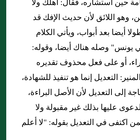
مة حين استشاره، فقال: أهلك ولا
قين، وهو اللائق لأن حديث الإفك قد
ا أيضا بعد أبواب، ويأتي الكلام
ي يونس" وصله هناك أيضا، وقوله:
إغراء، أو على فعل محذوف تقديره
نير: التعديل إنما هو تنفيذ للشهادة،
 إلى التعديل لأن الأصل البراءة،
دعوى عليها بذلك غير مقبولة ولا
ن اكتفى في التعديل بقوله: "لا أعلم