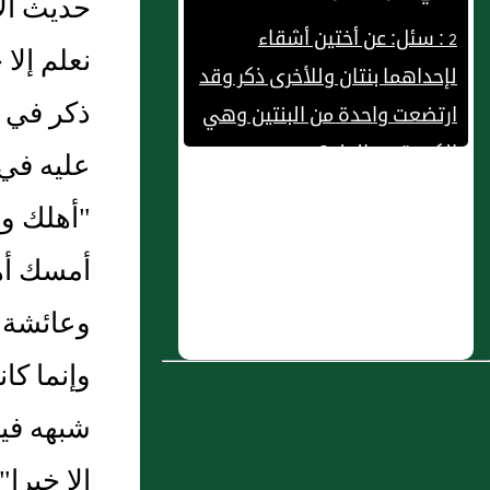
حديث الإ
لإحداهما بنتان وللأخرى ذكر وقد
نعلم إلا 
ارتضعت واحدة من البنتين وهي
ذكر في ا
الكبيرة مع الولد؟
3 : سئل عن رجل استأجر أملاكًا
عليه في 
موقوفة وقلت الرغبات في
"أهلك ول
سكانها
أمسك أهل
4 : سئل عن رجل أراد الاستدانة
وعائشة ر
من رجل فقال‏:‏ أعطيك كل مائة
بكسب كذا
وإنما كا
5 : فصــل: اسم العقل إنما هو
شبهه فيك
صفة
إلا خيرا"