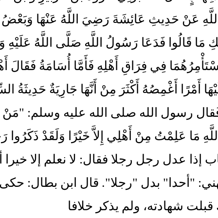
اللَّهِ عَنْ حَدِيثِ عَائِشَةَ رَضِيَ اللَّهُ عَنْهَا وَبَعْضُ 
كِ مَا قَالُوا فَدَعَا رَسُولُ اللَّهِ صَلَّى اللَّهُ عَلَيْهِ وَ
ْتَأْمِرُهُمَا فِي فِرَاقِ أَهْلِهِ فَأَمَّا أُسَامَةُ فَقَالَ أَهْلُك
يْهَا أَمْرًا أَغْمِصُهُ أَكْثَرَ مِنْ أَنَّهَا جَارِيَةٌ حَدِيثَةُ ال
هُ. فَقال رسول الله صلى الله عليه وسلم: "مَنْ يَعْذِرُن
للَّهِ مَا عَلِمْتُ مِنْ أَهْلِي إِلاَّ خَيْرًا وَلَقَدْ ذَكَرُوا رَج
اب إذا عدل رجل رجلا فقال: لا نعلم إلا خيرا 
ي: "أحدا" بدل "رجلا". قال ابن بطال: حكى
قبلت شهادته، ولم يذكر خلافا