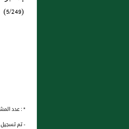
6 : بَاب إِذَا طُلِّقَتْ الْحَائِضُ تَعْتَدُّ
(5/249)
بِذَلِكَ الطَّلاَقِ 1
7 : فصل في معدوم لا يدرى
يحصل أو لا يحصل و لا ثقة
لبائعه بحصوله
8 : باب: كَيْفَ يُسْتَحْلَفُ؟ قَالَ
تَعَالَى {يَحْلِفُونَ بِاللَّهِ}
9 : باب: الصَّلاَةِ عَلَى مَنْ تَرَكَ دَيْنًا
10 : بَاب: مَا يُكْرَهُ مِنْ الِاحْتِيَالِ فِي
الْبُيُوعِ وَلاَ يُمْنَعُ فَضْلُ الْمَاءِ لِيُمْنَعَ
* : عدد المشاهدات و التنزيل منذ 13
بِهِ فَضْلُ الْكَلاَ
- تم تسجيل هذه 