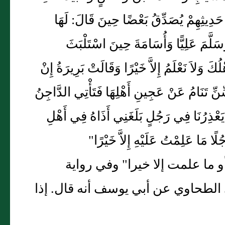
حَدِيثِهِمْ يُصَدِّقُ بَعْضًا حِينَ قَالَ: لَهَا
سَلَّمَ عَلِيًّا وَأُسَامَةَ حِينَ اسْتَلْبَثَ
َ وَلاَ نَعْلَمُ إِلاَّ خَيْرًا وَقَالَتْ بَرِيرَةُ إِنْ
سِّنِّ تَنَامُ عَنْ عَجِينِ أَهْلِهَا فَتَأْتِي الدَّاجِنُ
َا فِي رَجُلٍ بَلَغَنِي أَذَاهُ فِي أَهْلِ
ُلًا مَا عَلِمْتُ عَلَيْهِ إِلاَّ خَيْرًا"
أو ما علمت إلا خيرا" وفي رواية
 الطحاوي عن أبي يوسف أنه قال. إذا