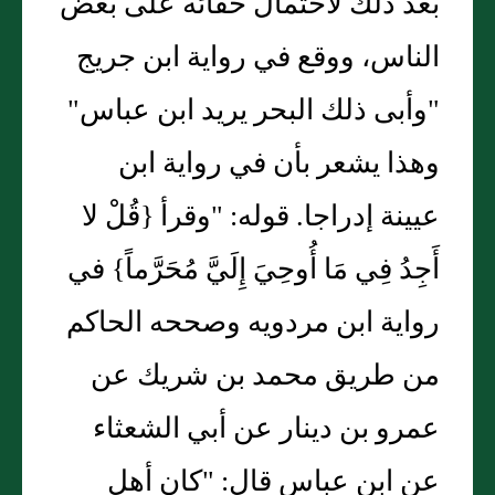
بعد ذلك لاحتمال خفائه على بعض
الناس، ووقع في رواية ابن جريج
"وأبى ذلك البحر يريد ابن عباس"
وهذا يشعر بأن في رواية ابن
عيينة إدراجا. قوله: "وقرأ {قُلْ لا
أَجِدُ فِي مَا أُوحِيَ إِلَيَّ مُحَرَّماً} في
رواية ابن مردويه وصححه الحاكم
من طريق محمد بن شريك عن
عمرو بن دينار عن أبي الشعثاء
عن ابن عباس قال: "كان أهل