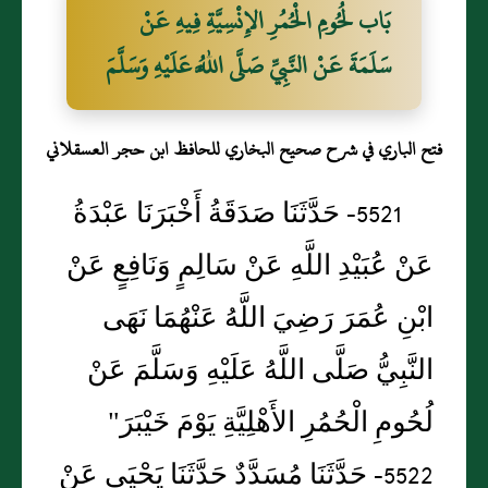
بَاب لُحُومِ الْحُمُرِ الإِنْسِيَّةِ فِيهِ عَنْ
سَلَمَةَ عَنْ النَّبِيِّ صَلَّى اللَّهُ عَلَيْهِ وَسَلَّمَ
فتح الباري في شرح صحيح البخاري للحافظ ابن حجر العسقلاني
5521- حَدَّثَنَا صَدَقَةُ أَخْبَرَنَا عَبْدَةُ
عَنْ عُبَيْدِ اللَّهِ عَنْ سَالِمٍ وَنَافِعٍ عَنْ
ابْنِ عُمَرَ رَضِيَ اللَّهُ عَنْهُمَا نَهَى
النَّبِيُّ صَلَّى اللَّهُ عَلَيْهِ وَسَلَّمَ عَنْ
لُحُومِ الْحُمُرِ الأَهْلِيَّةِ يَوْمَ خَيْبَرَ"
5522- حَدَّثَنَا مُسَدَّدٌ حَدَّثَنَا يَحْيَى عَنْ