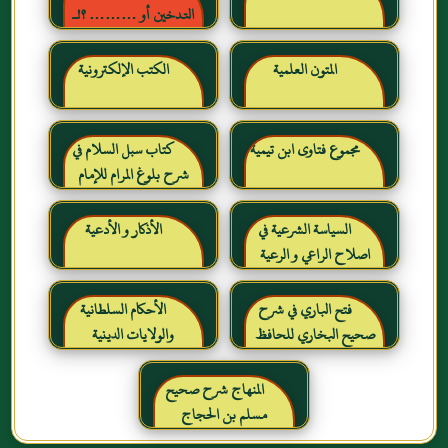
التدخين أو ……… ؟!ـ
حقائق وأرقام ناطقة ، لكن
لا يسمعها المدخنون حرره
المتون العلمية
الكتب الإلكترونية
خالد بن عبد الرحمن بن حمد
الشايع
مجموع فتاوى ابن تيمية
كتاب سبل السلام في
شرح بلوغ المرام للإمام
الصنعاني رحمه الله
السياسة الشرعية في
الأذكار و الأدعية
اصلاح الراعي و الرعية
فتح الباري في شرح
الأحكام السلطانية
صحيح البخاري للحافظ
والولايات الدينية
ابن حجر العسقلاني
المنهاج شرح صحيح
مسلم بن الحجاج