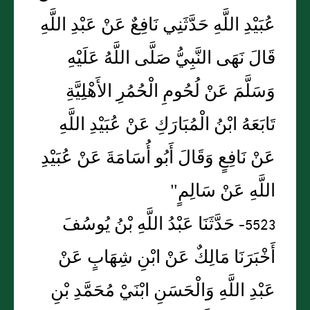
عُبَيْدِ اللَّهِ حَدَّثَنِي نَافِعٌ عَنْ عَبْدِ اللَّهِ
قَالَ نَهَى النَّبِيُّ صَلَّى اللَّهُ عَلَيْهِ
وَسَلَّمَ عَنْ لُحُومِ الْحُمُرِ الأَهْلِيَّةِ
تَابَعَهُ ابْنُ الْمُبَارَكِ عَنْ عُبَيْدِ اللَّهِ
عَنْ نَافِعٍ وَقَالَ أَبُو أُسَامَةَ عَنْ عُبَيْدِ
اللَّهِ عَنْ سَالِمٍ"
5523- حَدَّثَنَا عَبْدُ اللَّهِ بْنُ يُوسُفَ
أَخْبَرَنَا مَالِكٌ عَنْ ابْنِ شِهَابٍ عَنْ
عَبْدِ اللَّهِ وَالْحَسَنِ ابْنَيْ مُحَمَّدِ بْنِ