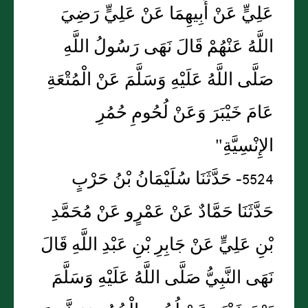
عَلِيٍّ عَنْ أَبِيهِمَا عَنْ عَلِيٍّ رَضِيَ
اللَّهُ عَنْهُمْ قَالَ نَهَى رَسُولُ اللَّهِ
صَلَّى اللَّهُ عَلَيْهِ وَسَلَّمَ عَنْ الْمُتْعَةِ
عَامَ خَيْبَرَ وَعَنْ لُحُومِ حُمُرِ
الإِنْسِيَّةِ"
5524- حَدَّثَنَا سُلَيْمَانُ بْنُ حَرْبٍ
حَدَّثَنَا حَمَّادٌ عَنْ عَمْرٍو عَنْ مُحَمَّدِ
بْنِ عَلِيٍّ عَنْ جَابِرِ بْنِ عَبْدِ اللَّهِ قَالَ
نَهَى النَّبِيُّ صَلَّى اللَّهُ عَلَيْهِ وَسَلَّمَ