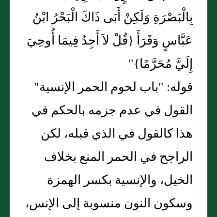
بِالْبَصْرَةِ وَلَكِنْ أَبَى ذَاكَ الْبَحْرُ ابْنُ
عَبَّاسٍ وَقَرَأَ {قُلْ لاَ أَجِدُ فِيمَا أُوحِيَ
إِلَيَّ مُحَرَّمًا}"
قوله: "باب لحوم الحمر الإنسية"
القول في عدم جزمه بالحكم في
هذا كالقول في الذي قبله، لكن
الراجح في الحمر المنع بخلاف
الخيل، والإنسية بكسر الهمزة
وسكون النون منسوبة إلى الإنس،