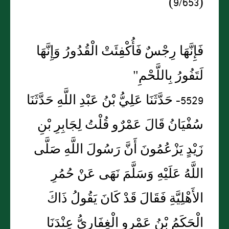
(9/653)
فَإِنَّهَا رِجْسٌ فَأُكْفِئَتْ الْقُدُورُ وَإِنَّهَا
لَتَفُورُ بِاللَّحْمِ"
5529- حَدَّثَنَا عَلِيُّ بْنُ عَبْدِ اللَّهِ حَدَّثَنَا
سُفْيَانُ قَالَ عَمْرٌو قُلْتُ لِجَابِرِ بْنِ
زَيْدٍ يَزْعُمُونَ أَنَّ رَسُولَ اللَّهِ صَلَّى
اللَّهُ عَلَيْهِ وَسَلَّمَ نَهَى عَنْ حُمُرِ
الأَهْلِيَّةِ فَقَالَ قَدْ كَانَ يَقُولُ ذَاكَ
الْحَكَمُ بْنُ عَمْرٍو الْغِفَارِيُّ عِنْدَنَا