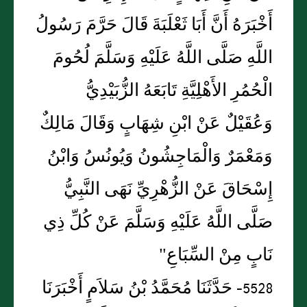
أَخْبَرَهُ أَنَّ أَبَا ثَعْلَبَةَ قَالَ حَرَّمَ رَسُولُ
اللَّهِ صَلَّى اللَّهُ عَلَيْهِ وَسَلَّمَ لُحُومَ
الْحُمُرِ الأَهْلِيَّةِ تَابَعَهُ الزُّبَيْدِيُّ
وَعُقَيْلٌ عَنْ ابْنِ شِهَابٍ وَقَالَ مَالِكٌ
وَمَعْمَرٌ وَالْمَاجِشُونُ وَيُونُسُ وَابْنُ
إِسْحَاقَ عَنْ الزُّهْرِيِّ نَهَى النَّبِيُّ
صَلَّى اللَّهُ عَلَيْهِ وَسَلَّمَ عَنْ كُلِّ ذِي
نَابٍ مِنْ السِّبَاعِ"
5528- حَدَّثَنَا مُحَمَّدُ بْنُ سَلاَمٍ أَخْبَرَنَا