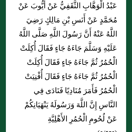
عَبْدُ الْوَهَّابِ الثَّقَفِيُّ عَنْ أَيُّوبَ عَنْ
مُحَمَّدٍ عَنْ أَنَسِ بْنِ مَالِكٍ رَضِيَ
اللَّهُ عَنْهُ أَنَّ رَسُولَ اللَّهِ صَلَّى اللَّهُ
عَلَيْهِ وَسَلَّمَ جَاءَهُ جَاءٍ فَقَالَ أُكِلَتْ
الْحُمُرُ ثُمَّ جَاءَهُ جَاءٍ فَقَالَ أُكِلَتْ
الْحُمُرُ ثُمَّ جَاءَهُ جَاءٍ فَقَالَ أُفْنِيَتْ
الْحُمُرُ فَأَمَرَ مُنَادِيًا فَنَادَى فِي
النَّاسِ إِنَّ اللَّهَ وَرَسُولَهُ يَنْهَيَانِكُمْ
عَنْ لُحُومِ الْحُمُرِ الأَهْلِيَّةِ