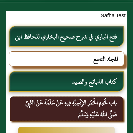
Safha Test
فتح الباري في شرح صحيح البخاري للحافظ ابن
حجر العسقلاني
المجلد التاسع
كتاب الذبائح والصيد
باب لُحُومِ الْحُمُرِ الإِنْسِيَّةِ فِيهِ عَنْ سَلَمَةَ عَنْ النَّبِيِّ
صَلَّى اللَّهُ عَلَيْهِ وَسَلَّمَ