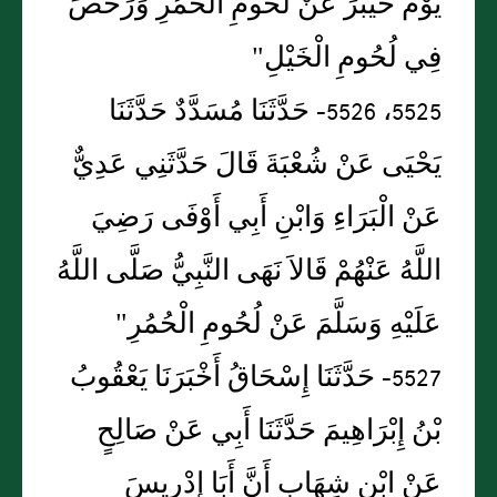
يَوْمَ خَيْبَرَ عَنْ لُحُومِ الْحُمُرِ وَرَخَّصَ
فِي لُحُومِ الْخَيْلِ"
5525، 5526- حَدَّثَنَا مُسَدَّدٌ حَدَّثَنَا
يَحْيَى عَنْ شُعْبَةَ قَالَ حَدَّثَنِي عَدِيٌّ
عَنْ الْبَرَاءِ وَابْنِ أَبِي أَوْفَى رَضِيَ
اللَّهُ عَنْهُمْ قَالاَ نَهَى النَّبِيُّ صَلَّى اللَّهُ
عَلَيْهِ وَسَلَّمَ عَنْ لُحُومِ الْحُمُرِ"
5527- حَدَّثَنَا إِسْحَاقُ أَخْبَرَنَا يَعْقُوبُ
بْنُ إِبْرَاهِيمَ حَدَّثَنَا أَبِي عَنْ صَالِحٍ
عَنْ ابْنِ شِهَابٍ أَنَّ أَبَا إِدْرِيسَ