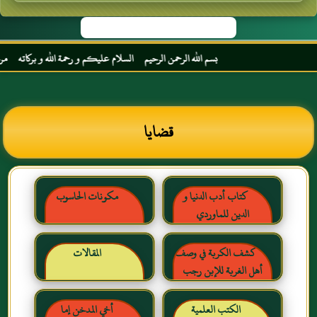
بسم الله الرحمن الرحيم السلام عليكم و رحمة الله و بركاته مرحبا بك أخي
قضايا
كتاب أدب الدنيا و
مكونات الحاسوب
الدين للماوردي
كشف الكربة في وصف
المقالات
أهل الغربة للإبن رجب
الحنبلي رحمه الله
الكتب العلمية
أخي المدخن إما