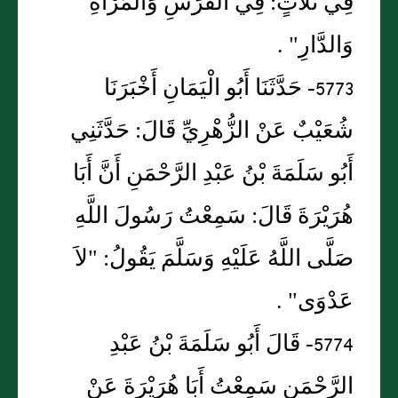
فِي ثَلاَثٍ: فِي الْفَرَسِ وَالْمَرْأَةِ
وَالدَّارِ" .
5773- حَدَّثَنَا أَبُو الْيَمَانِ أَخْبَرَنَا
شُعَيْبٌ عَنْ الزُّهْرِيِّ قَالَ: حَدَّثَنِي
أَبُو سَلَمَةَ بْنُ عَبْدِ الرَّحْمَنِ أَنَّ أَبَا
هُرَيْرَةَ قَالَ: سَمِعْتُ رَسُولَ اللَّهِ
صَلَّى اللَّهُ عَلَيْهِ وَسَلَّمَ يَقُولُ: "لاَ
عَدْوَى" .
5774- قَالَ أَبُو سَلَمَةَ بْنُ عَبْدِ
الرَّحْمَنِ سَمِعْتُ أَبَا هُرَيْرَةَ عَنْ