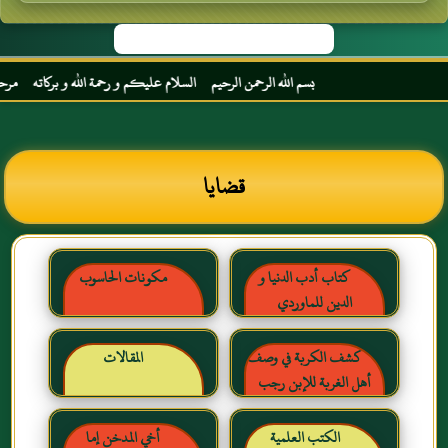
بسم الله الرحمن الرحيم السلام عليكم و رحمة الله و بركاته مرحبا بك أخي
قضايا
كتاب أدب الدنيا و
مكونات الحاسوب
الدين للماوردي
كشف الكربة في وصف
المقالات
أهل الغربة للإبن رجب
الحنبلي رحمه الله
الكتب العلمية
أخي المدخن إما