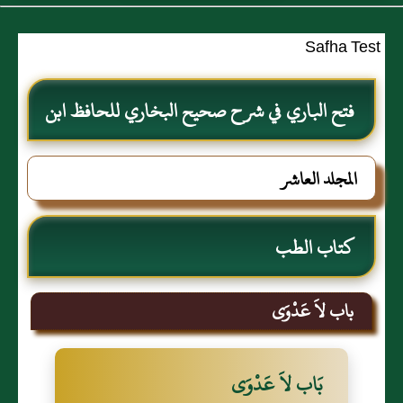
Safha Test
فتح الباري في شرح صحيح البخاري للحافظ ابن
حجر العسقلاني
المجلد العاشر
كتاب الطب
باب لاَ عَدْوَى
بَاب لاَ عَدْوَى