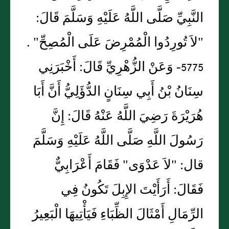
النَّبِيِّ صَلَّى اللَّهُ عَلَيْهِ وَسَلَّمَ قَالَ:
"لاَ تُورِدُوا الْمُمْرِضَ عَلَى الْمُصِحِّ" .
5775- وَعَنْ الزُّهْرِيِّ قَالَ: أَخْبَرَنِي
سِنَانُ بْنُ أَبِي سِنَانٍ الدُّؤَلِيُّ أَنَّ أَبَا
هُرَيْرَةَ رَضِيَ اللَّهُ عَنْهُ قَالَ: إِنَّ
رَسُولَ اللَّهِ صَلَّى اللَّهُ عَلَيْهِ وَسَلَّمَ
قال: "لاَ عَدْوَى" فَقَامَ أَعْرَابِيٌّ
فَقَالَ: أَرَأَيْتَ الإِبِلَ تَكُونُ فِي
الرِّمَالِ أَمْثَالَ الظِّبَاءِ فَيَأْتِيهَا الْبَعِيرُ