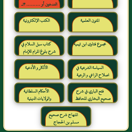
التدخين أو ……… ؟!ـ
حقائق وأرقام ناطقة ، لكن
لا يسمعها المدخنون حرره
المتون العلمية
الكتب الإلكترونية
خالد بن عبد الرحمن بن حمد
الشايع
مجموع فتاوى ابن تيمية
كتاب سبل السلام في
شرح بلوغ المرام للإمام
الصنعاني رحمه الله
السياسة الشرعية في
الأذكار و الأدعية
اصلاح الراعي و الرعية
فتح الباري في شرح
الأحكام السلطانية
صحيح البخاري للحافظ
والولايات الدينية
ابن حجر العسقلاني
المنهاج شرح صحيح
مسلم بن الحجاج