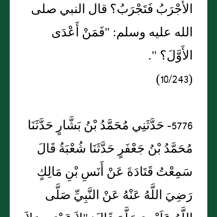
الأَجْرَبُ فَتَجْرَبُ؟ قال النبي صلى
الله عليه وسلم: "فَمَنْ أَعْدَى
الأَوَّلَ؟ ".
(10/243)
5776- حَدَّثَنِي مُحَمَّدُ بْنُ بَشَّارٍ حَدَّثَنَا
مُحَمَّدُ بْنُ جَعْفَرٍ حَدَّثَنَا شُعْبَةُ قَالَ
سَمِعْتُ قَتَادَةَ عَنْ أَنَسِ بْنِ مَالِكٍ
رَضِيَ اللَّهُ عَنْهُ عَنْ النَّبِيِّ صَلَّى