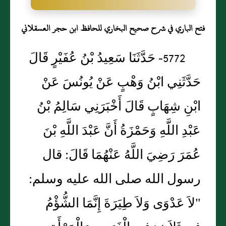
فتح الباري في شرح صحيح البخاري للحافظ ابن حجر العسقلاني
5772- حَدَّثَنَا سَعِيدُ بْنُ عُفَيْرٍ قَالَ
حَدَّثَنِي ابْنُ وَهْبٍ عَنْ يُونُسَ عَنْ
ابْنِ شِهَابٍ قَالَ أَخْبَرَنِي سَالِمُ بْنُ
عَبْدِ اللَّهِ وَحَمْزَةُ أَنَّ عَبْدَ اللَّهِ بْنَ
عُمَرَ رَضِيَ اللَّهُ عَنْهُمَا قَالَ: قال
رسول الله صلى الله عليه وسلم:
"لاَ عَدْوَى وَلاَ طِيَرَةَ إِنَّمَا الشُّؤْمُ