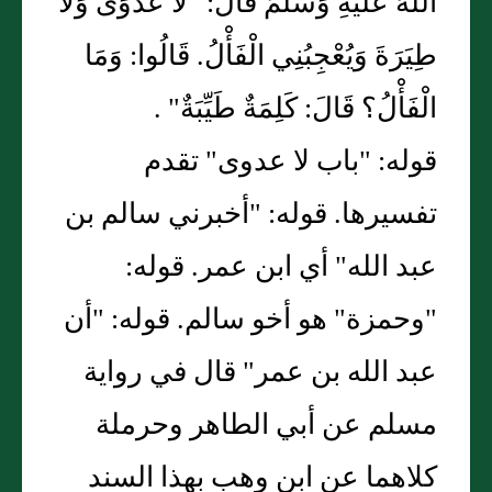
اللَّهُ عَلَيْهِ وَسَلَّمَ قَالَ: "لاَ عَدْوَى وَلاَ
طِيَرَةَ وَيُعْجِبُنِي الْفَأْلُ. قَالُوا: وَمَا
الْفَأْلُ؟ قَالَ: كَلِمَةٌ طَيِّبَةٌ" .
قوله: "باب لا عدوى" تقدم
تفسيرها. قوله: "أخبرني سالم بن
عبد الله" أي ابن عمر. قوله:
"وحمزة" هو أخو سالم. قوله: "أن
عبد الله بن عمر" قال في رواية
مسلم عن أبي الطاهر وحرملة
كلاهما عن ابن وهب بهذا السند