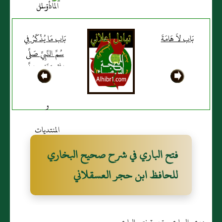
بَاب لاَ هَامَةَ
بَاب مَا يُذْكَرُ فِي
سُمِّ النَّبِيِّ صَلَّى
اللَّهُ عَلَيْهِ وَسَلَّمَ
فتح الباري في شرح صحيح البخاري
للحافظ ابن حجر العسقلاني