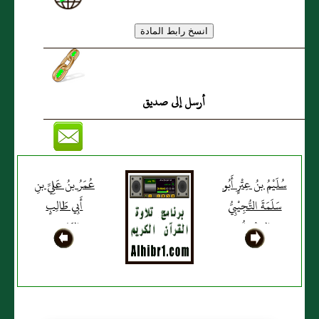
أرسل إلى صديق
سُلَيْمُ بنُ عِتْرٍ أَبُو
عُمَرُ بنُ عَلِيِّ بنِ
سَلَمَةَ التُّجِيْبِيُّ
أَبِي طَالِبٍ
المِصْرِيُّ
الهَاشِمِيُّ