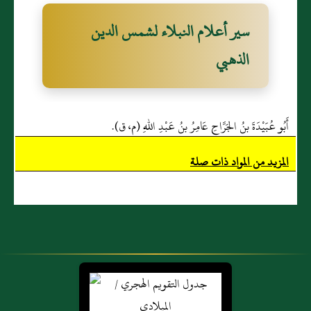
سير أعلام النبلاء لشمس الدين
الذهبي
أَبُو عُبَيْدَةَ بنُ الجَرَّاحِ عَامِرُ بنُ عَبْدِ اللهِ (م، ق).
المزيد من المواد ذات صلة