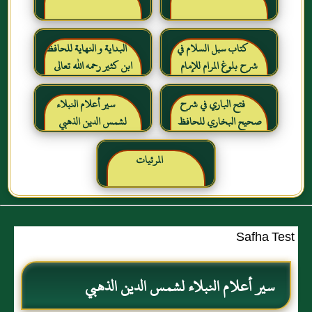
كتاب سبل السلام في
البداية و النهاية للحافظ
شرح بلوغ المرام للإمام
ابن كثير رحمه الله تعالى
الصنعاني رحمه الله
فتح الباري في شرح
سير أعلام النبلاء
صحيح البخاري للحافظ
لشمس الدين الذهبي
ابن حجر العسقلاني
المرئيات
Safha Test
سير أعلام النبلاء لشمس الدين الذهبي