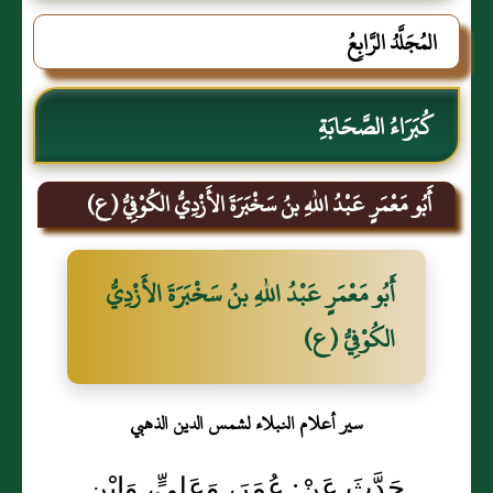
المُجَلَّدُ الرَّابِعُ
كُبَرَاءُ الصَّحَابَةِ
أَبُو مَعْمَرٍ عَبْدُ اللهِ بنُ سَخْبَرَةَ الأَزْدِيُّ الكُوْفِيُّ (ع)
أَبُو مَعْمَرٍ عَبْدُ اللهِ بنُ سَخْبَرَةَ الأَزْدِيُّ
الكُوْفِيُّ (ع)
سير أعلام النبلاء لشمس الدين الذهبي
حَدَّثَ عَنْ: عُمَرَ، وَعَلِيٍّ، وَابْنِ