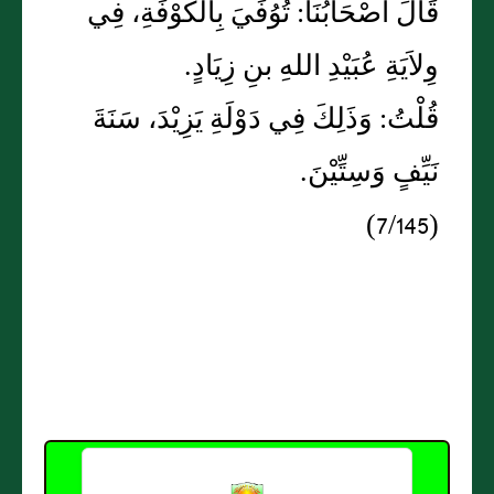
قَالَ أَصْحَابُنَا: تُوُفِّيَ بِالكُوْفَةِ، فِي
وِلاَيَةِ عُبَيْدِ اللهِ بنِ زِيَادٍ.
قُلْتُ: وَذَلِكَ فِي دَوْلَةِ يَزِيْدَ، سَنَةَ
نَيِّفٍ وَسِتِّيْنَ.
(7/145)