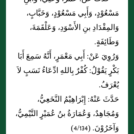
مَسْعُوْدٍ، وَأَبِي مَسْعُوْدٍ، وَخَبَّابٍ،
وَالمِقْدَادِ بنِ الأَسْوَدِ، وَعَلْقَمَةَ،
وَطَائِفَةٍ.
وَرُوِيَ عَنْ: أَبِي مَعْمَرٍ، أَنَّهُ سَمِعَ أَبَا
بَكْرٍ يَقُوْلُ: كُفْرٌ بِاللهِ ادِّعَاءُ نَسَبٍ لاَ
يُعْرَفُ.
حَدَّثَ عَنْهُ: إِبْرَاهِيْمُ النَّخَعِيُّ،
وَمُجَاهِدٌ، وَعُمَارَةُ بنُ عُمَيْرٍ التَّيْمِيُّ،
وَآخَرُوْنَ. (4/134)