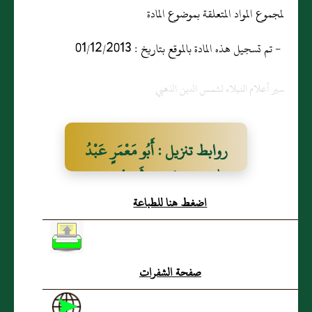
لمجموع المواد المتعلقة بموضوع المادة
- تم تسجيل هذه المادة بالموقع بتاريخ : 01/12/2013
سير أعلام النبلاء لشمس الدين الذهبي
روابط تنزيل : أَبُو مَعْمَرٍ عَبْدُ
اللهِ بنُ سَخْبَرَةَ الأَزْدِيُّ
اضغط هنا للطباعة
الكُوْفِيُّ (ع)
صفحة الشفرات