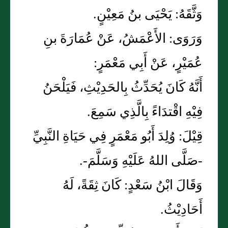
وَثَّقَهُ: يَحْيَى بنُ مَعِيْنٍ.
وَرَوَى: الأَعْمَشُ، عَنْ عُمَارَةَ بنِ
عُمَيْرٍ، عَنْ أَبِي مَعْمَرٍ:
أَنَّهُ كَانَ يُحَدِّثُ بِالحَدِيْثِ، فَيَلْحَنُ
فِيْهِ اقْتدَاءً بِالَّذِي سَمِعَ.
قِيْلَ: وُلِدَ أَبُو مَعْمَرٍ فِي حَيَاةِ النَّبِيِّ
-صَلَّى اللهُ عَلَيْهِ وَسَلَّمَ-.
وَقَالَ ابْنُ سَعْدٍ: كَانَ ثِقَةً، لَهُ
أَحَادِيْثُ.